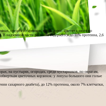
янах, среди кустарников, вдоль дорог. Цветет с июля по
). В надземной части растения содержится до 11% протеина, 2,6
рах, на пустырях, огородах, среди кустарников, по оврагам,
 обверткам цветочных корзинок: у лопуха большого они голые
нии сахарного диабета), до 12% протеина, около 7% клетчатки,