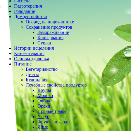
Гигиена
Гидротерапия
Голодание
Домоустройство
Огород на подоконнике
Сохранение продуктов
Замораживание
Консервация
Сушка
Истории исцеления
Кинезотерапия
Основы здоровья
Питание
Вегетарианство
Диеты
Кулинария
Лечебные свойства продуктов
Крупы
Молоко
Овощи
Орехи
Пряные травы
Уксус
Фрукты и ягоды
Яйцо