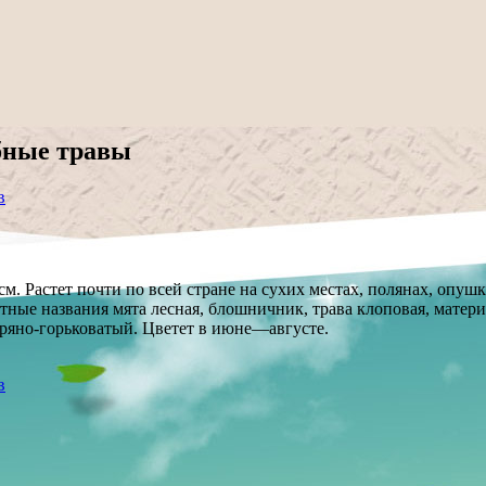
бные травы
в
 Растет почти по всей стране на сухих местах, полянах, опушк
ные названия мята лесная, блошничник, трава клоповая, материн
ряно-горьковатый. Цветет в июне—августе.
в