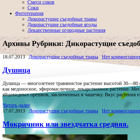
Смеси соков
Соки
Фитотерапия
Дикорастущие съедобные травы
Дикорастущие съедобные ягоды
Лекарственные огородные растения
Архивы Рубрики:
Дикорастущие съедо
18.07.2013
Дикорастущие съедобные травы
Нет комментарие
Душица
Душица — многолетнее травянистое растение высотой 30—80 см.
как медоносное, эфиромасличное, лекарственное растение. Мест
яйцевидных орешков, заключенных в чашечку. Вкус растения п
Читать далее
17.07.2013
Дикорастущие съедобные травы
Нет комментарие
Мокричник или звездчатка средняя.