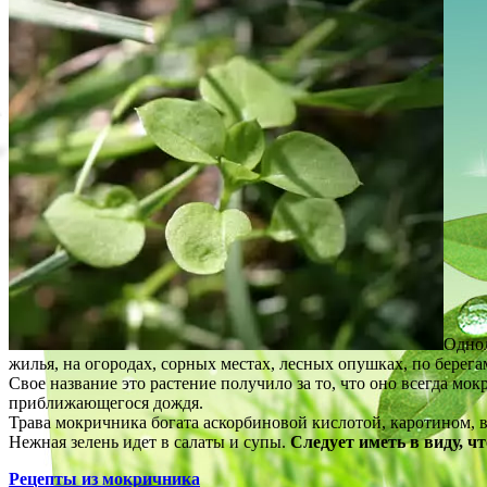
Однол
жилья, на огородах, сорных местах, лесных опушках, по берегам
Свое название это растение получило за то, что оно всегда мо
приближающегося дождя.
Трава мокричника богата аскорбиновой кислотой, каротином,
Нежная зелень идет в салаты и супы.
Следует иметь в виду, ч
Рецепты из мокричника