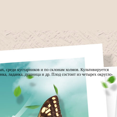
ах, среди кустарников и по склонам холмов. Культивируется
ка, ладанка, душница и др. Плод состоит из четырех округло-