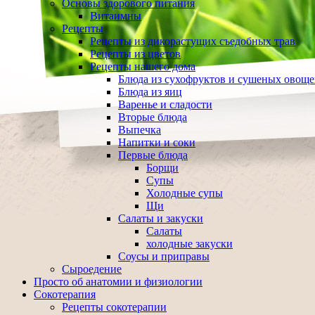
Основы здорового питания
Витаимны
Рецепты
Рецепты из дикорастущих съедобных трав
Рецепты из цветов
Рецепты нашего дома
Блюда из сухофруктов и сушеных овощ
Блюда из яиц
Варенье и сладости
Вторые блюда
Выпечка
Напитки и соки
Первые блюда
Борщи
Супы
Холодные супы
Щи
Салаты и закуски
Салаты
холодные закуски
Соусы и приправы
Сыроедение
Просто об анатомии и физиологии
Сокотерапия
Рецепты сокотерапии