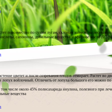
в
тет повсеместно по сухим лугам, склонам холмов, на лесных пол
 кислоты, сапонины, дубильные вещества и эфирное масло (0,3 %
в
тение цветет и после созревания плодов отмирает. Растет во дво
 и лопух войлочный. Отличить от лопуха большого его можно по
том числе около 45% полисахарида инулина, полезного при лече
льные вещества
в