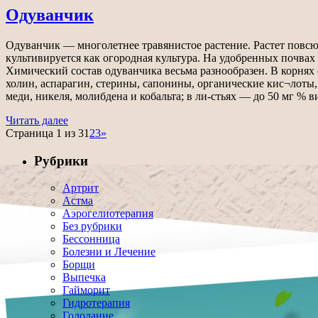
Одуванчик
Одуванчик — многолетнее травянистое растение. Растет повсю
культивируется как огородная культура. На удобренных почвах
Химический состав одуванчика весьма разнообразен. В корнях е
холин, аспарагин, стерины, сапонины, органические кис¬лоты,
меди, никеля, молибдена и кобальта; в ли-стьях — до 50 мг % в
Читать далее
Страница 1 из 3
1
2
3
»
Рубрики
Артрит
Астма
Аэрогелиотерапия
Без рубрики
Бессонница
Болезни и Лечение
Борщи
Выпечка
Гайморит
Гидротерапия
Голодание