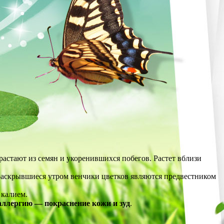
растают из семян и укоренившихся побегов. Растет вблизи
 Нераскрывшиеся утром венчики цветков являются предвестником
 калием.
аллергию — покраснение кожи и зуд
.