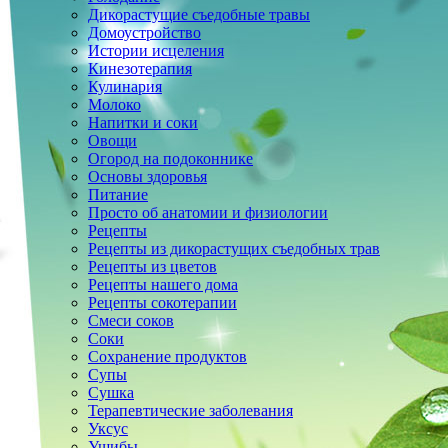
Дикорастущие съедобные травы
Домоустройство
Истории исцеления
Кинезотерапия
Кулинария
Молоко
Напитки и соки
Овощи
Огород на подоконнике
Основы здоровья
Питание
Просто об анатомии и физиологии
Рецепты
Рецепты из дикорастущих съедобных трав
Рецепты из цветов
Рецепты нашего дома
Рецепты сокотерапии
Смеси соков
Соки
Сохранение продуктов
Супы
Сушка
Терапевтические заболевания
Уксус
Ушибы