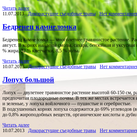
Читать далее
11.07.2013
Дикорастущие съедобные травы
Нет комментарие
Бедренец камнеломка
Бедренец камнеломка — многолетнее травянистое растение. Рас
август. В корнях найдены смолы, сахара, бензойная и уксусная
% жира, 32 % клетчатки, 8,5 % золы.
Читать далее
10.07.2013
Дикорастущие съедобные травы
Нет комментарие
Лопух большой
Лопух — двулетнее травянистое растение высотой 60-150 см, рас
предпочитая плодородные почвы. В тех же местах встречается
и зеленые, у лопуха войлочного — пушистые и серебристые.
В подсушенных корнях лопуха содержится до 69% углеводов (в 
до 0,8% жироподобных веществ, органические кислоты и дуби
Читать далее
10.07.2013
Дикорастущие съедобные травы
Нет комментарие