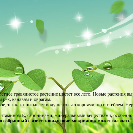
етнее травянистое растение цветет все лето. Новые растения вы
 рек, канавам и оврагам.
крое, так как впитывает воду не только корнями, но и стеблем.
 витамином Е, сапонинами, минеральными веществами, особенно
то собранный с известковых почв мокричник может вызвать 