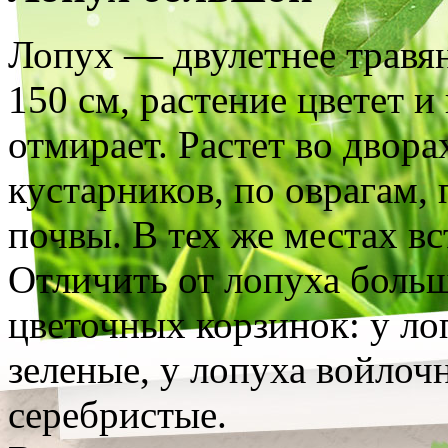
Лопух — двулетнее травян
150 см, растение цветет и
отмирает. Растет во двора
кустарников, по оврагам,
почвы. В тех же местах в
Отличить от лопуха боль
цветочных корзинок: у ло
зеленые, у лопуха войло
серебристые.