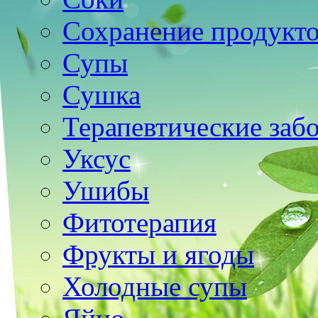
Сохранение продукт
Супы
Сушка
Терапевтические заб
Уксус
Ушибы
Фитотерапия
Фрукты и ягоды
Холодные супы