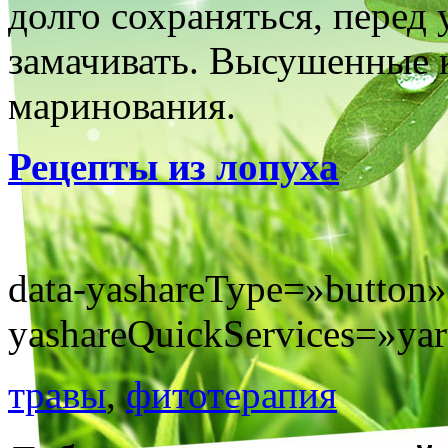
долго сохраняться, перед
замачивать. Высушенные 
маринования.
Рецепты из лопуха
data-yashareType=»button»
yashareQuickServices=»yaru
травы
,
фитотерапия