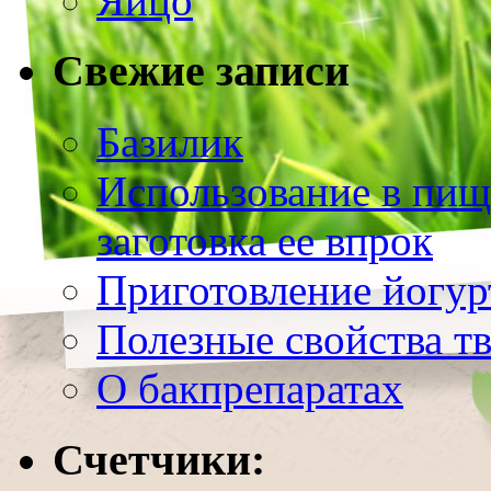
Яйцо
Свежие записи
Базилик
Использование в пищ
заготовка ее впрок
Приготовление йогур
Полезные свойства т
О бакпрепаратах
Счетчики: