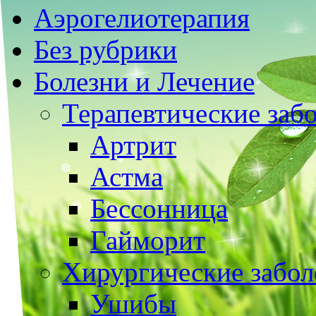
Аэрогелиотерапия
Без рубрики
Болезни и Лечение
Терапевтические заб
Артрит
Астма
Бессонница
Гайморит
Хирургические забол
Ушибы