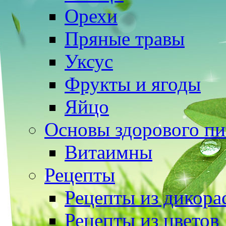
Орехи
Пряные травы
Уксус
Фрукты и ягоды
Яйцо
Основы здорового пи
Витаимны
Рецепты
Рецепты из дикора
Рецепты из цветов