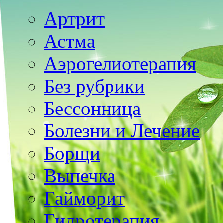
Артрит
Астма
Аэрогелиотерапия
Без рубрики
Бессонница
Болезни и Лечение
Борщи
Выпечка
Гайморит
Гидротерапия