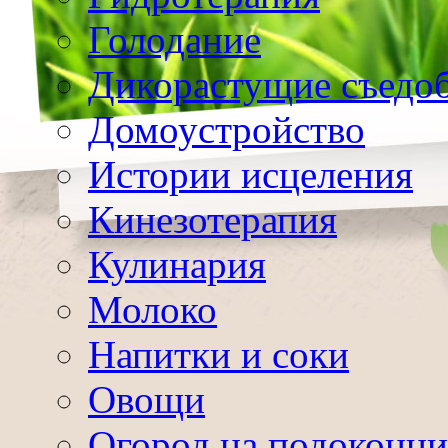
Голодание
Дикорастущие съедо
Домоустройство
Истории исцеления
Кинезотерапия
Кулинария
Молоко
Напитки и соки
Овощи
Огород на подоконни