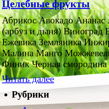
Целебные фрукты
Абрикос Авокадо Ананас 
(арбуз и дыня) Виноград
Ежевика Земляника Инжи
Малина Манго Можжевель
Финик Черная смородина
Читать далее
Рубрики