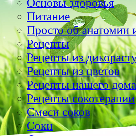
Основы здоровья
Питание
Просто об анатомии 
Рецепты
Рецепты из дикораст
Рецепты из цветов
Рецепты нашего дом
Рецепты сокотерапии
Смеси соков
Соки