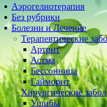
Аэрогелиотерапия
Без рубрики
Болезни и Лечение
Терапевтические заб
Артрит
Астма
Бессонница
Гайморит
Хирургические забол
Ушибы