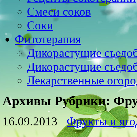
Смеси соков
Соки
Фитотерапия
Дикорастущие съедо
Дикорастущие съедо
Лекарственные огоро
Архивы Рубрики:
Фру
16.09.2013
Фрукты и яг