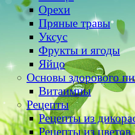
Орехи
Пряные травы
Уксус
Фрукты и ягоды
Яйцо
Основы здорового пи
Витаимны
Рецепты
Рецепты из дикора
Рецепты из цветов