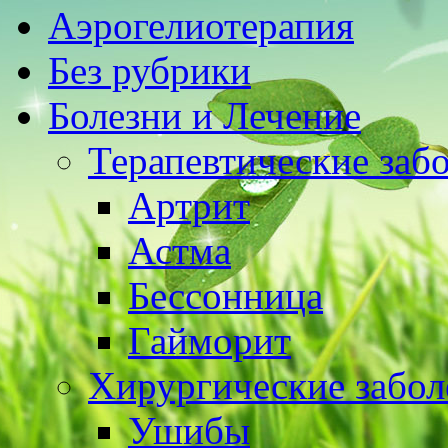
Аэрогелиотерапия
Без рубрики
Болезни и Лечение
Терапевтические заб
Артрит
Астма
Бессонница
Гайморит
Хирургические забол
Ушибы