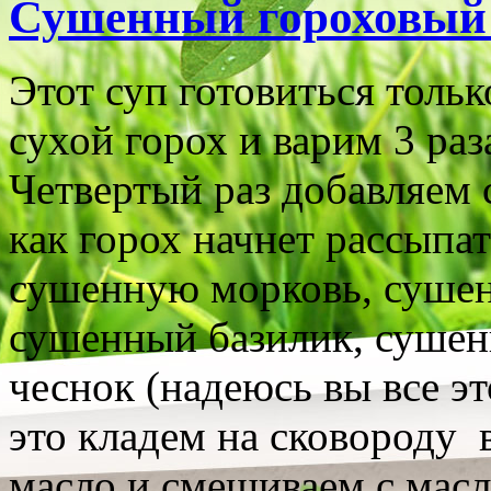
Сушенный гороховый
Этот суп готовиться тольк
сухой горох и варим 3 раз
Четвертый раз добавляем с
как горох начнет рассыпат
сушенную морковь, сушен
сушенный базилик, суше
чеснок (надеюсь вы все эт
это кладем на сковороду 
масло и смешиваем с масл