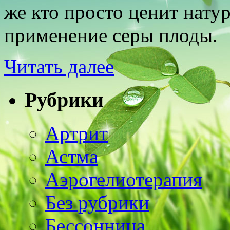
же кто просто ценит нату
применение серы плоды.
Читать далее
Рубрики
Артрит
Астма
Аэрогелиотерапия
Без рубрики
Бессонница