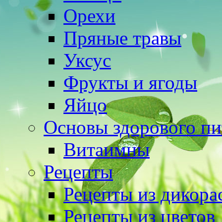
Орехи
Пряные травы
Уксус
Фрукты и ягоды
Яйцо
Основы здорового пи
Витаимны
Рецепты
Рецепты из дикора
Рецепты из цветов