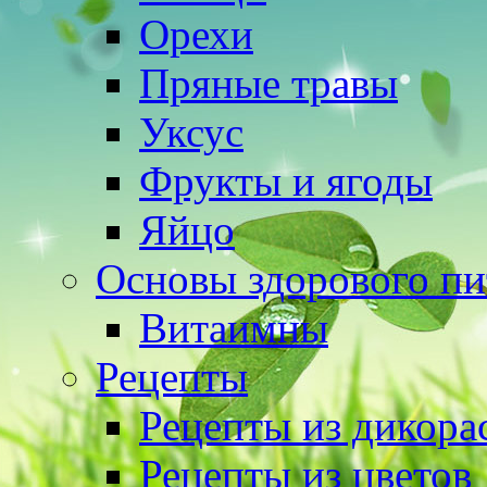
Орехи
Пряные травы
Уксус
Фрукты и ягоды
Яйцо
Основы здорового пи
Витаимны
Рецепты
Рецепты из дикора
Рецепты из цветов