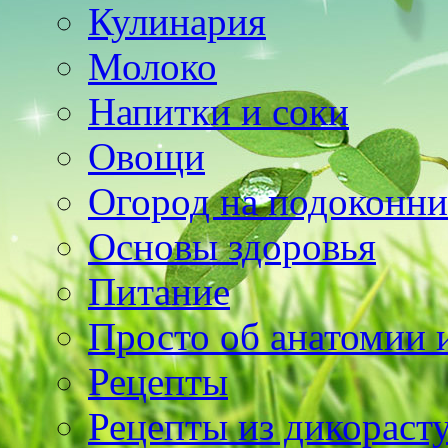
Кулинария
Молоко
Напитки и соки
Овощи
Огород на подоконни
Основы здоровья
Питание
Просто об анатомии 
Рецепты
Рецепты из дикораст