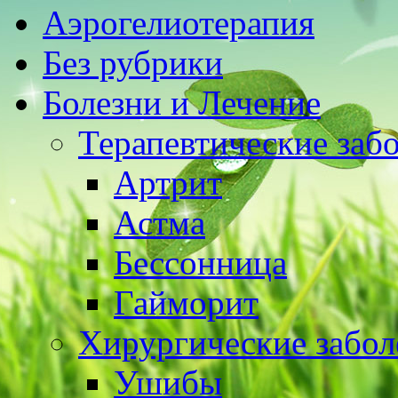
Аэрогелиотерапия
Без рубрики
Болезни и Лечение
Терапевтические заб
Артрит
Астма
Бессонница
Гайморит
Хирургические забол
Ушибы