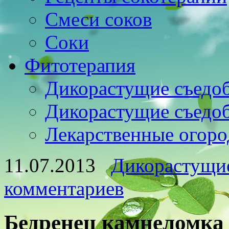
Смеси соков
Соки
Фитотерапия
Дикорастущие съедо
Дикорастущие съедо
Лекарственные огоро
11.07.2013
Дикорастущие
комментариев
Бедренец камнеломка