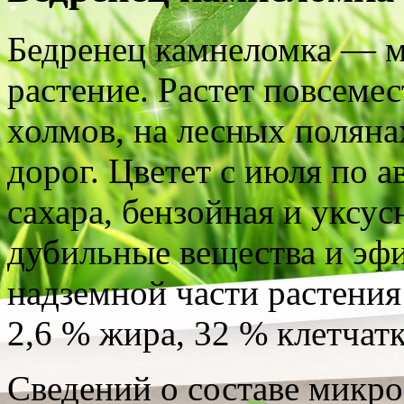
Бедренец камнеломка — м
растение. Растет повсеме
холмов, на лесных полянах
дорог. Цветет с июля по а
сахара, бензойная и уксус
дубильные вещества и эфи
надземной части растения
2,6 % жира, 32 % клетчатк
Сведений о составе микро