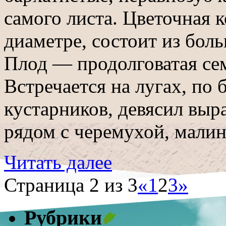
самого листа. Цветочная к
диаметре, состоит из боль
Плод — продолговатая сем
Встречается на лугах, по 
кустарников, девясил выр
рядом с черемухой, мали
Читать далее
Страница 2 из 3
«
1
2
3
»
Рубрики