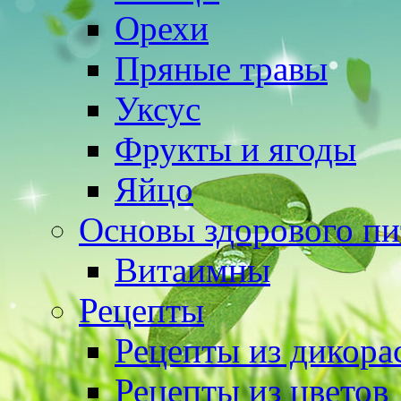
Орехи
Пряные травы
Уксус
Фрукты и ягоды
Яйцо
Основы здорового пи
Витаимны
Рецепты
Рецепты из дикора
Рецепты из цветов