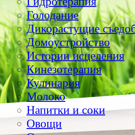
Гидротерапия
Голодание
Дикорастущие съедо
Домоустройство
Истории исцеления
Кинезотерапия
Кулинария
Молоко
Напитки и соки
Овощи