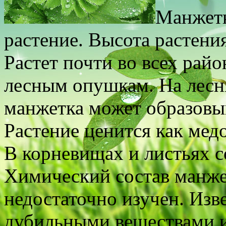
Манжетк
растение. Высота растени
Растет почти во всех райо
лесным опушкам. На лесн
манжетка может образовы
Растение ценится как мед
В корневищах и листьях с
Химический состав манж
недостаточно изучен. Изве
дубильными веществами и