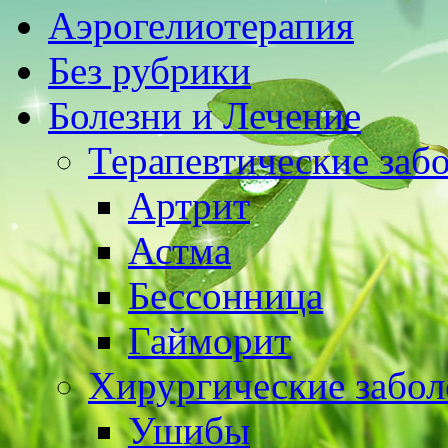
Аэрогелиотерапия
Без рубрики
Болезни и Лечение
Терапевтические заб
Артрит
Астма
Бессонница
Гайморит
Хирургические забол
Ушибы