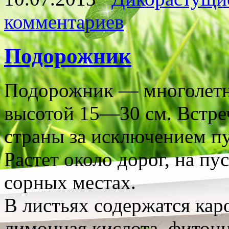
комментариев
Подорожник
Подорожник — многолетне
высотой 15—30 см. Встреч
страны за исключением п
Растет около дорог, на пус
сорных местах.
В листьях содержатся кар
лимонная кислота, фитон