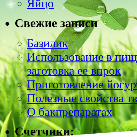
Яйцо
Свежие записи
Базилик
Использование в пищ
заготовка ее впрок
Приготовление йогур
Полезные свойства т
О бакпрепаратах
Счетчики: