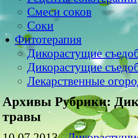
Смеси соков
Соки
Фитотерапия
Дикорастущие съедо
Дикорастущие съедо
Лекарственные огоро
Архивы Рубрики:
Дик
травы
10.07.2013
Дикорастущи