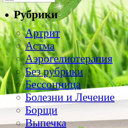
Рубрики
Артрит
Астма
Аэрогелиотерапия
Без рубрики
Бессонница
Болезни и Лечение
Борщи
Выпечка