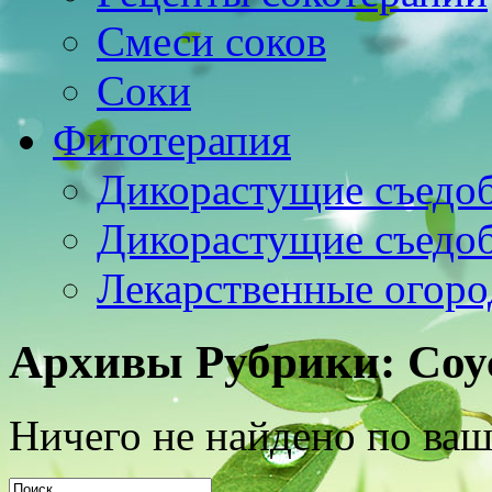
Смеси соков
Соки
Фитотерапия
Дикорастущие съедо
Дикорастущие съедо
Лекарственные огоро
Архивы Рубрики:
Соу
Ничего не найдено по ваш