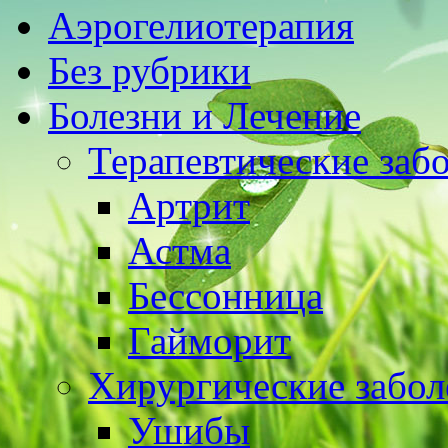
Аэрогелиотерапия
Без рубрики
Болезни и Лечение
Терапевтические заб
Артрит
Астма
Бессонница
Гайморит
Хирургические забол
Ушибы