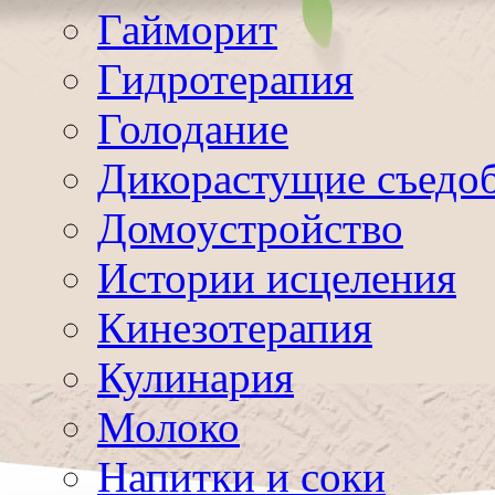
Гайморит
Гидротерапия
Голодание
Дикорастущие съедо
Домоустройство
Истории исцеления
Кинезотерапия
Кулинария
Молоко
Напитки и соки