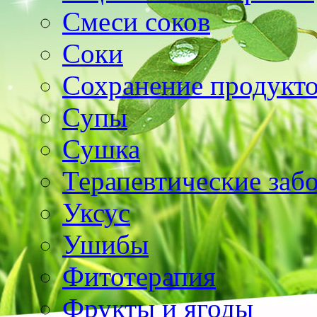
Смеси соков
Соки
Сохранение продукт
Супы
Сушка
Терапевтические заб
Уксус
Ушибы
Фитотерапия
Фрукты и ягоды