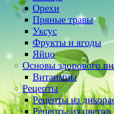
Орехи
Пряные травы
Уксус
Фрукты и ягоды
Яйцо
Основы здорового пи
Витаимны
Рецепты
Рецепты из дикора
Рецепты из цветов