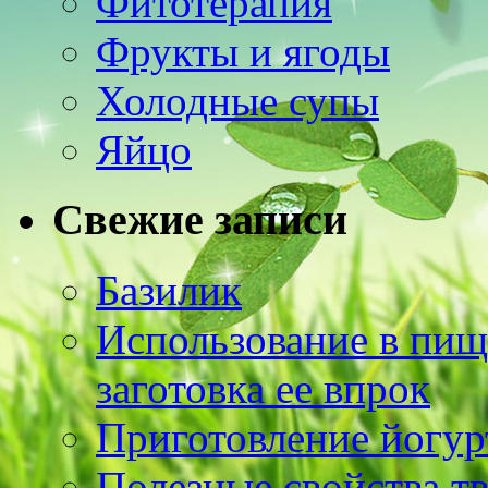
Фитотерапия
Фрукты и ягоды
Холодные супы
Яйцо
Свежие записи
Базилик
Использование в пищ
заготовка ее впрок
Приготовление йогур
Полезные свойства т