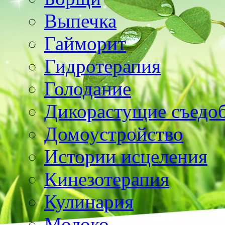
Выпечка
Гайморит
Гидротерапия
Голодание
Дикорастущие съедо
Домоустройство
Истории исцеления
Кинезотерапия
Кулинария
Молоко