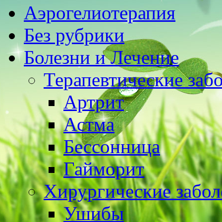
Аэрогелиотерапия
Без рубрики
Болезни и Лечение
Терапевтические заб
Артрит
Астма
Бессонница
Гайморит
Хирургические забол
Ушибы