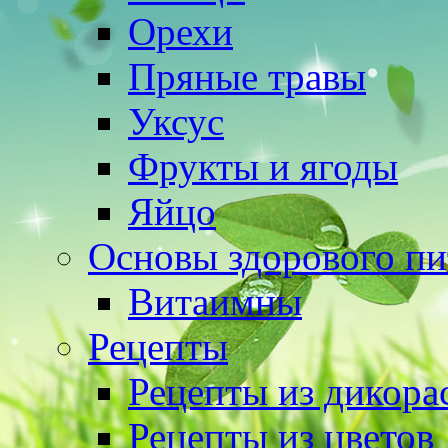
Орехи
Пряные травы
Уксус
Фрукты и ягоды
Яйцо
Основы здорового пи
Витаимны
Рецепты
Рецепты из дикора
Рецепты из цветов