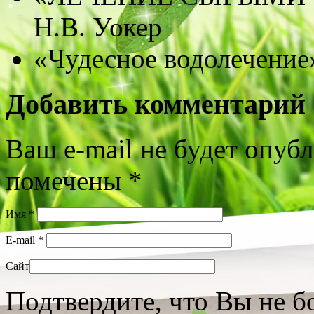
Н.В. Уокер
«Чудесное водолечение
Добавить комментарий
Ваш e-mail не будет опуб
помечены
*
Имя
*
E-mail
*
Сайт
Подтвердите, что Вы не б