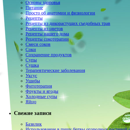
Основы здоровья
Питание
Просто об анатомии и физиологии
Рецепты
Рецепты из дикорастущих съедобных трав
Рецепты из цветов
Рецепты нашего дома
Рецепты сокотерапии
Смеси соков
Соки
Сохранение продуктов
Супы
Сушка
Терапевтические заболевания
Уксус
Ушибы
Фитотерапия
Фрукты и ягоды
Холодные супы
Яйцо
Свежие записи
Базилик
Использование в пищу ботвы огородных растений и