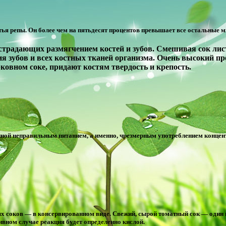
тья репы. Он более чем на пятьдесят процентов превышает все остальные м
 страдающих размягчением костей и зубов. Смешивая сок ли
я зубов и всех костных тканей организма. Очень высокий пр
овном соке, придают костям твердость и крепость.
анной неправильным питанием, а именно, чрезмерным употреблением конце
ых соков — в консервированном виде. Свежий, сырой томатный сок — один 
ивном случае реакция будет определенно кислой.