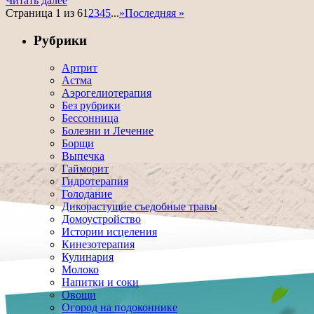
Читать далее
Страница 1 из 6
1
2
3
4
5
...
»
Последняя »
Рубрики
Артрит
Астма
Аэрогелиотерапия
Без рубрики
Бессонница
Болезни и Лечение
Борщи
Выпечка
Гайморит
Гидротерапия
Голодание
Дикорастущие съедобные травы
Домоустройство
Истории исцеления
Кинезотерапия
Кулинария
Молоко
Напитки и соки
Овощи
Огород на подоконнике