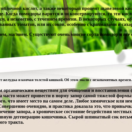
яблочной кислот, а также некоторый процент щавелевой кис
де. Когда помидоры варятся или консервируются, то эти кис
зу, а незаметно, с течением времени. В некоторых случаях, 
нных томатов, или их соков, особенно с крахмалами и саха
ем, магнием. Существуют очень многие сорта помидор и все 
т желудка и кончая толстой кишкой. Об этом знали с незапамятных времен.
м органическим веществом для очищения и восстановления
 часто может привести в норму запор самой тяжелой формы 
го, что имеет место на самом деле. Любое химическое или н
вершенно очевидно, и практика доказала это, что привычк
 лечение запора, а хроническое состояние бездействия местн
вную дегенерацию кишечника. Сырой шпинатный сок весьма
ого тракта.