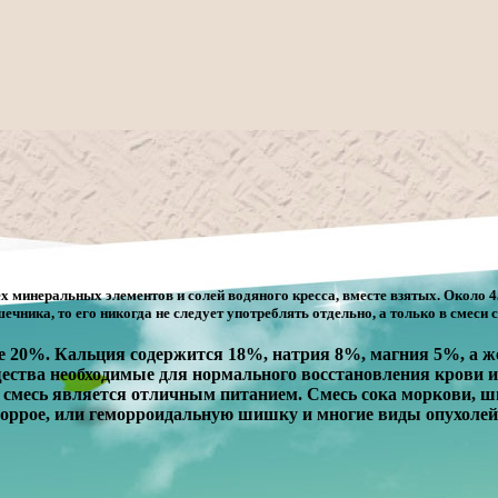
ех минеральных элементов и солей водяного кресса, вместе взятых. Около
ечника, то его никогда не следует употреблять отдельно, а только в смеси
е 20%. Кальция содержится 18%, натрия 8%, магния 5%, а же
ещества необходимые для нормального восстановления крови 
 смесь является отличным питанием. Смесь сока моркови, шп
оррое, или геморроидальную шишку и многие виды опухолей