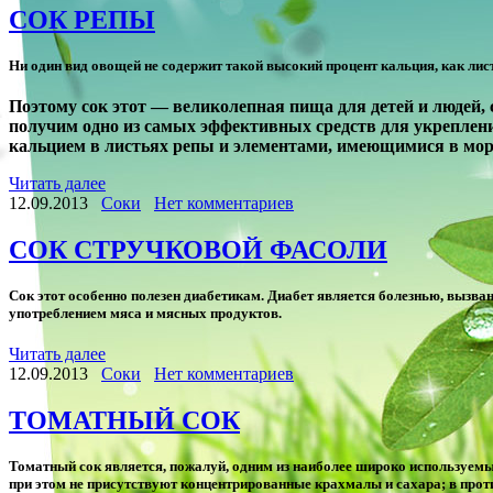
СОК РЕПЫ
Ни один вид овощей не содержит такой высокий процент кальция, как лис
Поэтому сок этот — великолепная пища для детей и людей,
получим одно из самых эффективных средств для укреплени
кальцием в листьях репы и элементами, имеющимися в морк
Читать далее
12.09.2013
Соки
Нет комментариев
СОК СТРУЧКОВОЙ ФАСОЛИ
Сок этот особенно полезен диабетикам. Диабет является болезнью, вызв
употреблением мяса и мясных продуктов.
Читать далее
12.09.2013
Соки
Нет комментариев
ТОМАТНЫЙ СОК
Томатный сок является, пожалуй, одним из наиболее широко используем
при этом не присутствуют концентрированные крахмалы и сахара; в прот