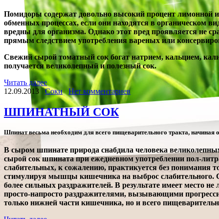
Помидоры содержат довольно высокий процент лимонной и 
обменных процессах, если они находятся в органическом ви
вредны для организма. Однако этот вред проявляется не сра
прямым следствием употребления вареных или консервирова
Свежий сырой томатный сок богат натрием, кальцием, кали
получается великолепный и полезный сок.
Читать далее
12.09.2013
Соки
Нет комментариев
ШПИНАТНЫЙ СОК
Шпинат весьма необходим для всего пищеварительного тракта, начиная о
В сыром шпинате природа снабдила человека великолепны
сырой сок шпината при ежедневном употреблении пол-литра
слабительных, к сожалению, практикуется без понимания то
стимулируя мышцы кишечника на выброс слабительного. Со
более сильных раздражителей. В результате имеет место не
просто-напросто раздражителями, вызывающими прогресси
только нижней части кишечника, но и всего пищеварительн