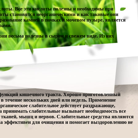
лоты. Все эти кислоты полезны и необходимы при
лоты становятся неорганическими и как таковые они
образование камней в почках и мочевом пузыре, является
рами.
они весьма полезны в сыром и свежем виде. Из них
 функций кишечного тракта. Хорошо приготовленный
в течение нескольких дней или недель. Применение
еорганическое слабительное действует раздражающе,
а принимать слабительные вызывает необходимость все
ых тканей, мышц и нервов. Слабительные средства являются
 эффективен для очищения и помогает выздоровлению не