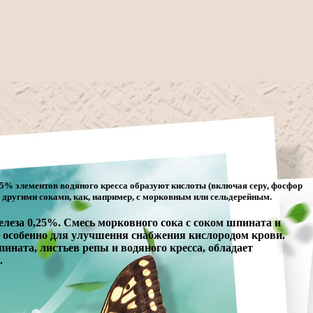
 45% элементов водяного кресса образуют кислоты (включая серу, фосфор
 с другими соками, как, например, с морковным или сельдерейным.
леза 0,25%. Смесь морковного сока с соком шпината и
и особенно для улучшения снабжения кислородом крови.
ината, листьев репы и водяного кресса, обладает
.