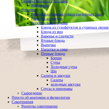
Основы здорового питания
Витаимны
Рецепты
Рецепты из дикорастущих съедобных трав
Рецепты из цветов
Рецепты нашего дома
Блюда из сухофруктов и сушеных овощ
Блюда из яиц
Варенье и сладости
Вторые блюда
Выпечка
Напитки и соки
Первые блюда
Борщи
Супы
Холодные супы
Щи
Салаты и закуски
Салаты
холодные закуски
Соусы и приправы
Сыроедение
Просто об анатомии и физиологии
Сокотерапия
Рецепты сокотерапии