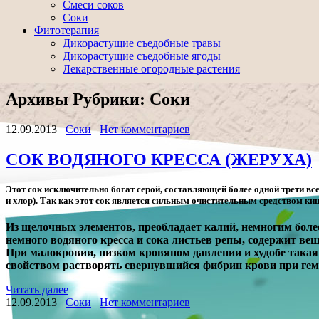
Смеси соков
Соки
Фитотерапия
Дикорастущие съедобные травы
Дикорастущие съедобные ягоды
Лекарственные огородные растения
Архивы Рубрики:
Соки
12.09.2013
Соки
Нет комментариев
СОК ВОДЯНОГО КРЕССА (ЖЕРУХА)
Этот сок исключительно богат серой, составляющей более одной трети вс
и хлор). Так как этот сок является сильным очистительным средством киш
Из щелочных элементов, преобладает калий, немногим боле
немного водяного кресса и сока листьев репы, содержит в
При малокровии, низком кровяном давлении и худобе такая
свойством растворять свернувшийся фибрин крови при гем
Читать далее
12.09.2013
Соки
Нет комментариев