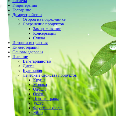
Гигиена
Гидротерапия
Голодание
Домоустройство
Огород на подоконнике
Сохранение продуктов
Замораживание
Консервация
Сушка
Истории исцеления
Кинезотерапия
Основы здоровья
Питание
Вегетарианство
Диеты
Кулинария
Лечебные свойства продуктов
Крупы
Молоко
Овощи
Орехи
Пряные травы
Уксус
Фрукты и ягоды
Яйцо