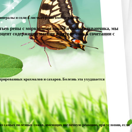
инералы и соли в листьях репы вместе взятые.
стьев репы с морковным соком и соком одуванчика, мы
оцент содержания магния в одуванчике в сочетании с
нтрированных крахмалов и сахаров. Болезнь эта ухудшается
из самых полезных соков, имеющих щелочную реакцию, при условии, если