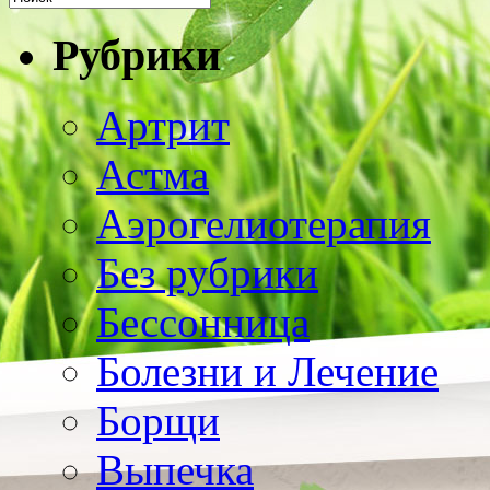
Рубрики
Артрит
Астма
Аэрогелиотерапия
Без рубрики
Бессонница
Болезни и Лечение
Борщи
Выпечка