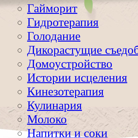
Гайморит
Гидротерапия
Голодание
Дикорастущие съедо
Домоустройство
Истории исцеления
Кинезотерапия
Кулинария
Молоко
Напитки и соки