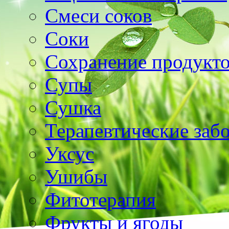
Смеси соков
Соки
Сохранение продукт
Супы
Сушка
Терапевтические заб
Уксус
Ушибы
Фитотерапия
Фрукты и ягоды