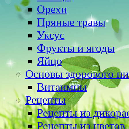
Орехи
Пряные травы
Уксус
Фрукты и ягоды
Яйцо
Основы здорового пи
Витаимны
Рецепты
Рецепты из дикора
Рецепты из цветов