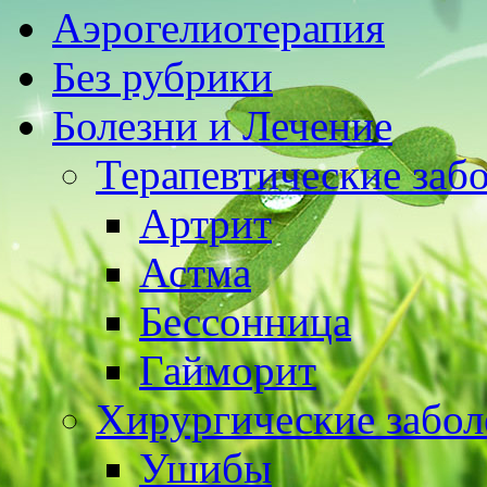
Аэрогелиотерапия
Без рубрики
Болезни и Лечение
Терапевтические заб
Артрит
Астма
Бессонница
Гайморит
Хирургические забол
Ушибы