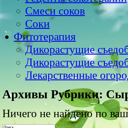
Смеси соков
Соки
Фитотерапия
Дикорастущие съедо
Дикорастущие съедо
Лекарственные огоро
Архивы Рубрики:
Сыр
Ничего не найдено по ваш