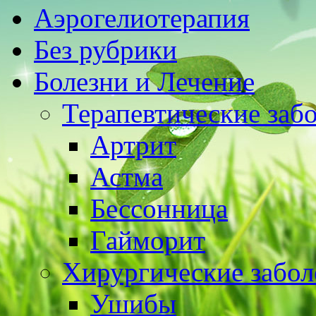
Аэрогелиотерапия
Без рубрики
Болезни и Лечение
Терапевтические заб
Артрит
Астма
Бессонница
Гайморит
Хирургические забол
Ушибы