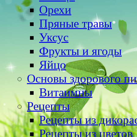
Орехи
Пряные травы
Уксус
Фрукты и ягоды
Яйцо
Основы здорового пи
Витаимны
Рецепты
Рецепты из дикора
Рецепты из цветов