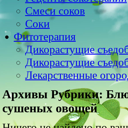
Смеси соков
Соки
Фитотерапия
Дикорастущие съедо
Дикорастущие съедо
Лекарственные огоро
Архивы Рубрики:
Блю
сушеных овощей
Ничего не найдено по ваш