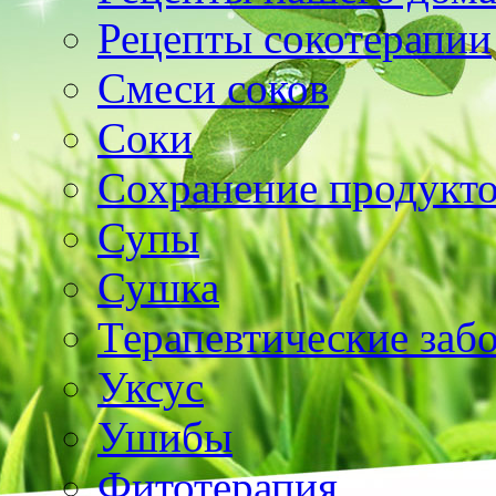
Рецепты сокотерапии
Смеси соков
Соки
Сохранение продукт
Супы
Сушка
Терапевтические заб
Уксус
Ушибы
Фитотерапия