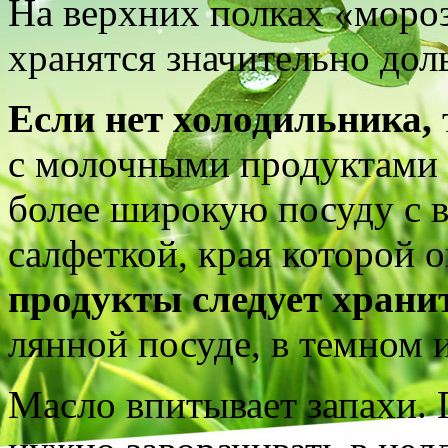
На верхних полках «моро
хранятся значительно дол
Если нет холодильника,
с молочными продуктами 
более широкую посуду с 
салфеткой, края которой о
продукты следует храни
лянной посуде, в темном 
Масло впитывает запахи. 