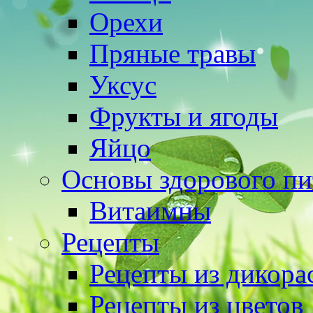
Орехи
Пряные травы
Уксус
Фрукты и ягоды
Яйцо
Основы здорового пи
Витаимны
Рецепты
Рецепты из дикора
Рецепты из цветов