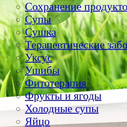
Сохранение продукт
Супы
Сушка
Терапевтические заб
Уксус
Ушибы
Фитотерапия
Фрукты и ягоды
Холодные супы
Яйцо