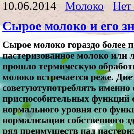
10.06.2014
Молоко
Нет
Сырое молоко и его з
Сырое молоко гораздо более п
пастеризованное молоко или л
прошло термическую обработк
молоко встречается реже.
Дие
советуют
употреблять именно 
приспособительных функций 
нормального уровня его функц
нормализации собственного з
ряд преимуществ над пастери