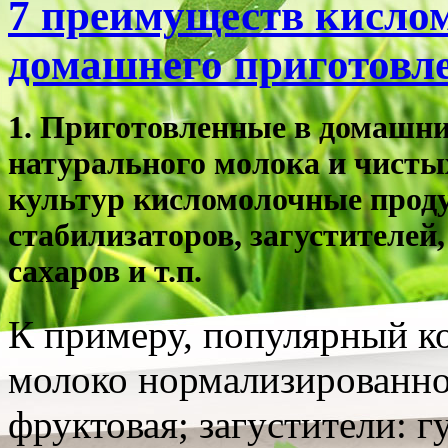
7 преимуществ кисло
домашнего приготовл
1.
Приготовленные в домашних
натурального молока и
чисты
культур
кисломолочные про
стабилизаторов, загустителей,
сахаров и т.п.
К примеру, популярный к
молоко нормализированное
фруктовая; загустители: г