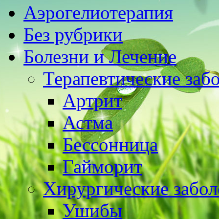
Аэрогелиотерапия
Без рубрики
Болезни и Лечение
Терапевтические заб
Артрит
Астма
Бессонница
Гайморит
Хирургические забол
Ушибы