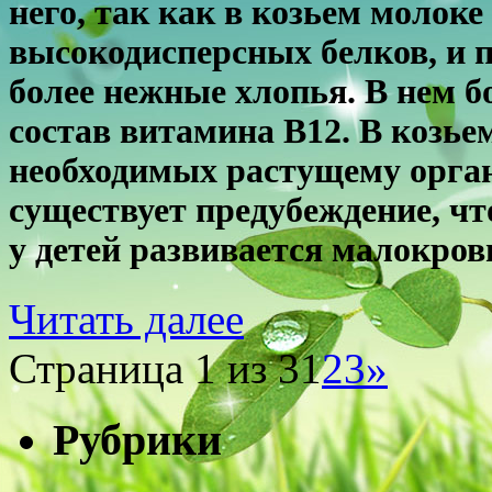
него, так как в козьем молок
высокодисперсных белков, и 
более нежные хлопья. В нем б
состав витамина В12. В козье
необходимых растущему орган
существует предубеждение, чт
у детей развивается малокрови
Читать далее
Страница 1 из 3
1
2
3
»
Рубрики