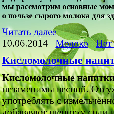
мы рассмотрим основные мом
о пользе сырого молока для з
Читать далее
10.06.2014
Молоко
Нет
Кисломолочные напитк
Кисломолочные напитки
незаменимы весной. Отс
употреблять с измельчённ
добавляют щепотку соли и