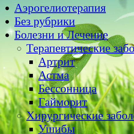
Аэрогелиотерапия
Без рубрики
Болезни и Лечение
Терапевтические заб
Артрит
Астма
Бессонница
Гайморит
Хирургические забол
Ушибы