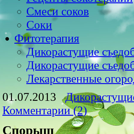
Смеси соков
Соки
Фитотерапия
Дикорастущие съедо
Дикорастущие съедо
Лекарственные огоро
01.07.2013
Дикорастущи
Комментарии (2)
Спорыш