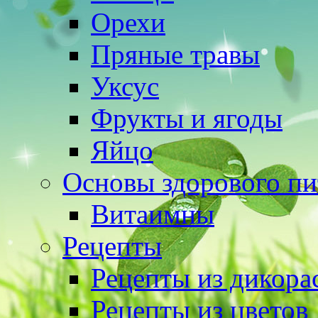
Орехи
Пряные травы
Уксус
Фрукты и ягоды
Яйцо
Основы здорового пи
Витаимны
Рецепты
Рецепты из дикора
Рецепты из цветов