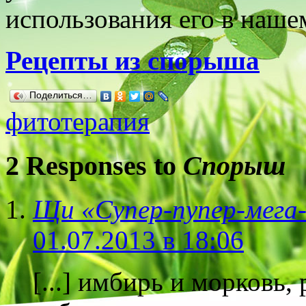
использования его в наше
Рецепты из спорыша
Поделиться…
фитотерапия
2 Responses to
Спорыш
Щи «Супер-пупер-мега
01.07.2013 в 18:06
[...] имбирь и морковь,