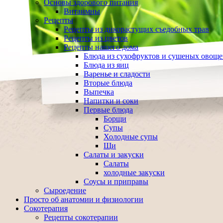
Основы здорового питания
Витаимны
Рецепты
Рецепты из дикорастущих съедобных трав
Рецепты из цветов
Рецепты нашего дома
Блюда из сухофруктов и сушеных овощ
Блюда из яиц
Варенье и сладости
Вторые блюда
Выпечка
Напитки и соки
Первые блюда
Борщи
Супы
Холодные супы
Щи
Салаты и закуски
Салаты
холодные закуски
Соусы и приправы
Сыроедение
Просто об анатомии и физиологии
Сокотерапия
Рецепты сокотерапии