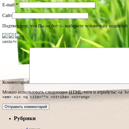
E-mail
*
Сайт
Подтвердите, что Вы не бот — выберите человечка с поднятой 
captcha
by
Комментарий
Можно использовать следующие
HTML
-теги и атрибуты:
<a h
<em> <i> <q cite=""> <strike> <strong>
Рубрики