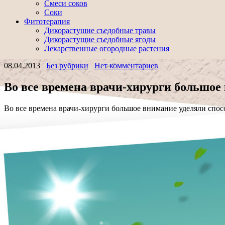
Смеси соков
Соки
Фитотерапия
Дикорастущие съедобные травы
Дикорастущие съедобные ягоды
Лекарственные огородные растения
08.04.2013
Без рубрики
Нет комментариев
Во все времена врачи-хирурги большое
Во все времена врачи-хирурги большое внимание уделяли спос