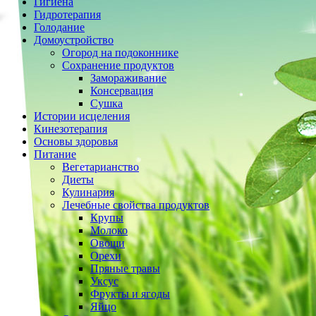
Гигиена
Гидротерапия
Голодание
Домоустройство
Огород на подоконнике
Сохранение продуктов
Замораживание
Консервация
Сушка
Истории исцеления
Кинезотерапия
Основы здоровья
Питание
Вегетарианство
Диеты
Кулинария
Лечебные свойства продуктов
Крупы
Молоко
Овощи
Орехи
Пряные травы
Уксус
Фрукты и ягоды
Яйцо