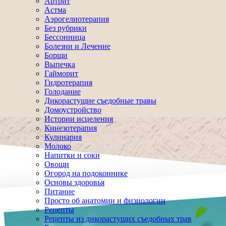
Артрит
Астма
Аэрогелиотерапия
Без рубрики
Бессонница
Болезни и Лечение
Борщи
Выпечка
Гайморит
Гидротерапия
Голодание
Дикорастущие съедобные травы
Домоустройство
Истории исцеления
Кинезотерапия
Кулинария
Молоко
Напитки и соки
Овощи
Огород на подоконнике
Основы здоровья
Питание
Просто об анатомии и физиологии
Рецепты
Рецепты из дикорастущих съедобных трав