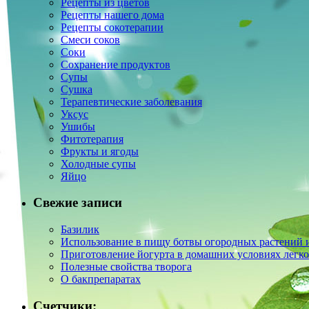
Рецепты из цветов
Рецепты нашего дома
Рецепты сокотерапии
Смеси соков
Соки
Сохранение продуктов
Супы
Сушка
Терапевтические заболевания
Уксус
Ушибы
Фитотерапия
Фрукты и ягоды
Холодные супы
Яйцо
Свежие записи
Базилик
Использование в пищу ботвы огородных растений и
Приготовление йогурта в домашних условиях легко
Полезные свойства творога
О бакпрепаратах
Счетчики: