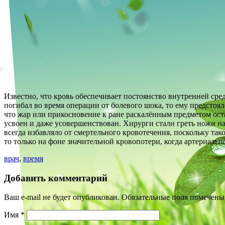
Известно, что кровь обеспечивает постоянство внутренней сре
погибал во время операции от болевого шока, то ему предстоя
что жар или прикосновение к ране раскалённым предметом ост
усвоен и даже усовершенствован. Хирурги стали греть ножи 
всегда избавляло от смертельного кровотечения, поскольку так
то только на фоне значительной кровопотери, когда артериальн
врач
,
время
Добавить комментарий
Ваш e-mail не будет опубликован. Обязательные поля помечен
Имя
*