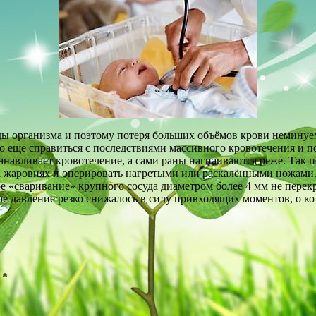
ды организма и поэтому потеря больших объёмов крови неминуемо
ло ещё справиться с последствиями массивного кровотечения и 
анавливает кровотечение, а сами раны нагнаиваются реже. Так
на жаровнях и оперировать нагретыми или раскалёнными ножами
ое «сваривание» крупного сосуда диаметром более 4 мм не перек
ое давление резко снижалось в силу привходящих моментов, о кот
ы
*