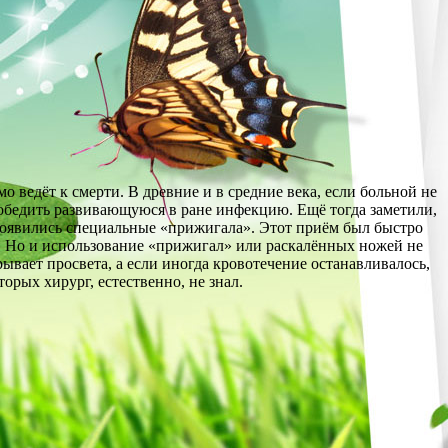
 ведёт к смерти. В древние и в средние века, если больной не
победить развивающуюся в ране инфекцию. Ещё тогда заметили,
 появились специальные «прижигала». Этот приём был быстро
.
Но и использование «прижигал» или раскалённых ножей не
рывает просвета, а если иногда кровотечение останавливалось,
орых хирург, естественно, не знал.