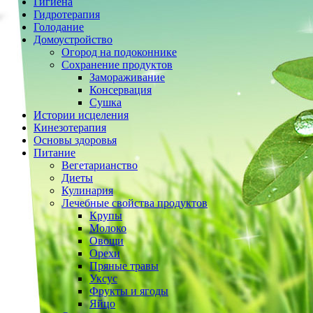
Гигиена
Гидротерапия
Голодание
Домоустройство
Огород на подоконнике
Сохранение продуктов
Замораживание
Консервация
Сушка
Истории исцеления
Кинезотерапия
Основы здоровья
Питание
Вегетарианство
Диеты
Кулинария
Лечебные свойства продуктов
Крупы
Молоко
Овощи
Орехи
Пряные травы
Уксус
Фрукты и ягоды
Яйцо