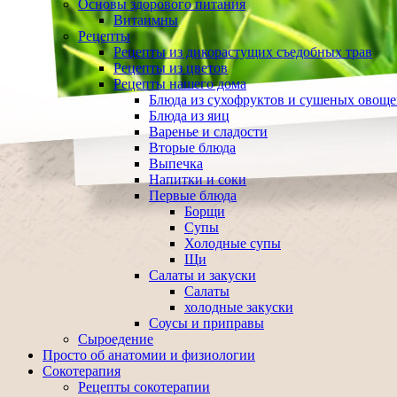
Основы здорового питания
Витаимны
Рецепты
Рецепты из дикорастущих съедобных трав
Рецепты из цветов
Рецепты нашего дома
Блюда из сухофруктов и сушеных овощ
Блюда из яиц
Варенье и сладости
Вторые блюда
Выпечка
Напитки и соки
Первые блюда
Борщи
Супы
Холодные супы
Щи
Салаты и закуски
Салаты
холодные закуски
Соусы и приправы
Сыроедение
Просто об анатомии и физиологии
Сокотерапия
Рецепты сокотерапии