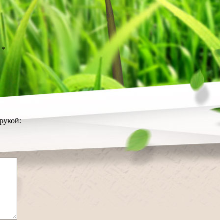
ы
*
рукой: