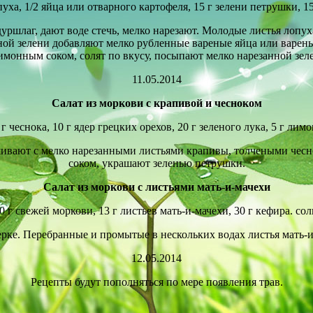
пуха, 1/2 яйца или отварного кар­тофеля, 15 г зелени петрушки, 15
ршлаг, дают воде стечь, мелко нарезают. Молодые листья лопух
ной зелени добавляют мелко рублен­ные вареные яйца или варен
монным соком, солят по вкусу, посыпают мел­ко нарезанной зе
11.05.2014
Салат из моркови с крапивой и чесноком
г чеснока, 10 г ядер грецких оре­хов, 20 г зеленого лука, 5 г лим
вают с мелко нарезанными листьями крапивы, толчеными чесн
соком, украшают зеле­нью петрушки.
Салат из моркови с листьями мать-и-мачехи
0 г свежей моркови, 13 г листьев мать-и-мачехи, 30 г кефира. сол
е. Перебран­ные и промытые в нескольких водах листья мать-и-м
12.05.2014
Рецепты будут пополняться по мере появления трав.