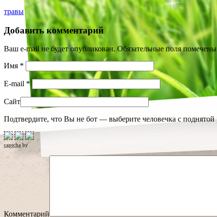
травы
Добавить комментарий
Ваш e-mail не будет опубликован. Обязательные поля помечен
Имя
*
E-mail
*
Сайт
Подтвердите, что Вы не бот — выберите человечка с поднятой 
captcha
by
Комментарий