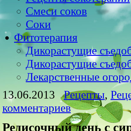
Смеси соков
Соки
Фитотерапия
Дикорастущие съедо
Дикорастущие съедо
Лекарственные огоро
13.06.2013
Рецепты
,
Рец
комментариев
Редисочный день с си