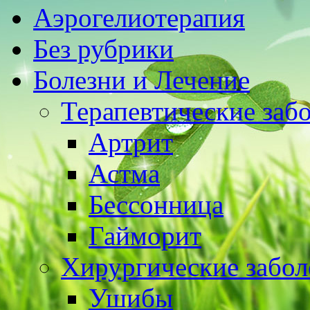
Аэрогелиотерапия
Без рубрики
Болезни и Лечение
Терапевтические заб
Артрит
Астма
Бессонница
Гайморит
Хирургические забол
Ушибы