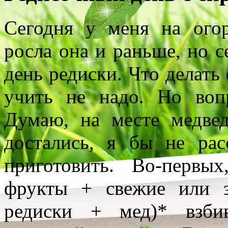
Сегодня у меня на огор
росла она и раньше, но с
день редиски. Что делать
учить не надо. Но воп
Думаю, на месте медве
достались, я бы не расс
приготовить.
Во-первых
фрукты + свежие или 
редиски + мед)* взби