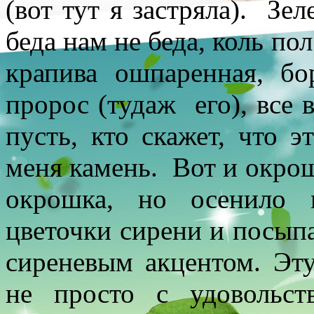
(вот тут я застряла). Зе
беда нам не беда, коль пол
крапива ошпаренная, бо
пророс (тудаж его), все 
пусть, кто скажет, что э
меня камень. Вот и окрош
окрошка, но осенило 
цветочки сирени и посыпа
сиреневым акцентом. Эт
не просто с удовольст