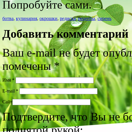
Попробуйте сами.
ботва
,
кулинария
,
окрошки
,
редиска
,
рецепты
,
сирень
Добавить комментарий
Ваш e-mail не будет опуб
помечены
*
Имя
*
E-mail
*
Сайт
Подтвердите, что Вы не б
поднятой рукой: