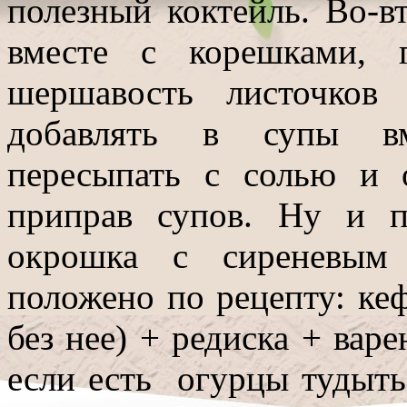
полезный коктейль. Во-в
вместе с корешками, г
шершавость листочков
добавлять в супы вме
пересыпать с солью и 
приправ супов. Ну и п
окрошка с сиреневым 
положено по рецепту: ке
без нее) + редиска + вар
если есть огурцы тудыть 