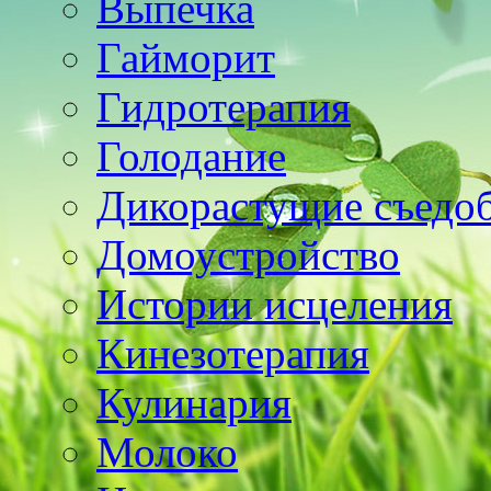
Выпечка
Гайморит
Гидротерапия
Голодание
Дикорастущие съедо
Домоустройство
Истории исцеления
Кинезотерапия
Кулинария
Молоко