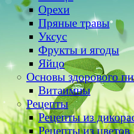
Орехи
Пряные травы
Уксус
Фрукты и ягоды
Яйцо
Основы здорового пи
Витаимны
Рецепты
Рецепты из дикора
Рецепты из цветов