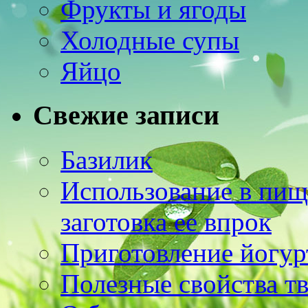
Фрукты и ягоды
Холодные супы
Яйцо
Свежие записи
Базилик
Использование в пищ
заготовка ее впрок
Приготовление йогур
Полезные свойства т