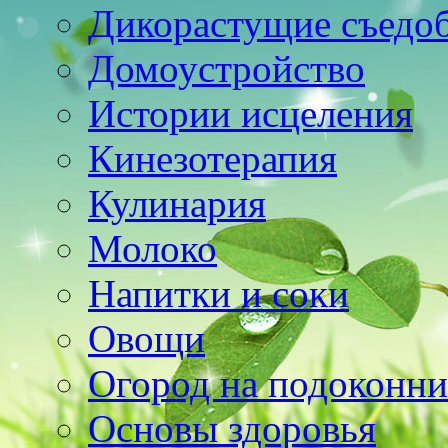
Дикорастущие съедо
Домоустройство
Истории исцеления
Кинезотерапия
Кулинария
Молоко
Напитки и соки
Овощи
Огород на подоконни
Основы здоровья