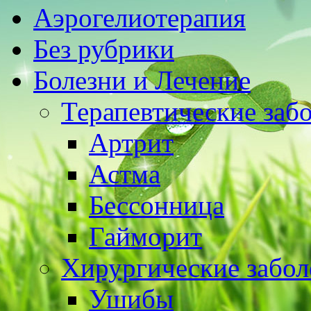
Аэрогелиотерапия
Без рубрики
Болезни и Лечение
Терапевтические заб
Артрит
Астма
Бессонница
Гайморит
Хирургические забол
Ушибы