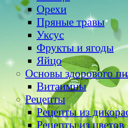
Орехи
Пряные травы
Уксус
Фрукты и ягоды
Яйцо
Основы здорового пи
Витаимны
Рецепты
Рецепты из дикора
Рецепты из цветов