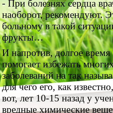
- При болезнях сердца вр
наоборот, рекомендуют. Эт
больному в такой ситуаци
фрукты…
И напротив, долгое время
помогает избежать многи
заболеваний на так назыв
для чего его, как известн
вот, лет 10-15 назад у уч
вредные химические вещес