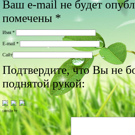
Ваш e-mail не будет опуб
помечены
*
Имя
*
E-mail
*
Сайт
Подтвердите, что Вы не б
поднятой рукой:
captcha
by