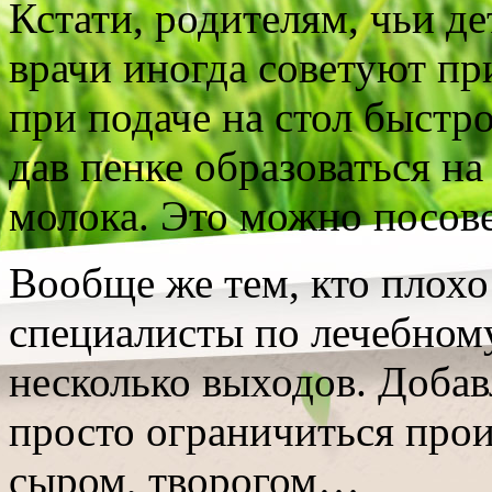
Кстати, родителям, чьи д
врачи иногда советуют пр
при подаче на стол быстро
дав пенке образоваться н
молока. Это можно посове
Вообще же тем, кто плохо
специалисты по лечебном
несколько выходов. Добав
просто ограничиться про
сыром, творогом…