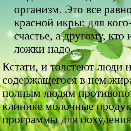
организм. Это все равн
красной икры: для кого
счастье, а другому, кто
ложки надо.
Кстати, и толстеют люди н
содержащегося в нем жир
полным людям противопока
клинике молочные продук
программы для похудения.