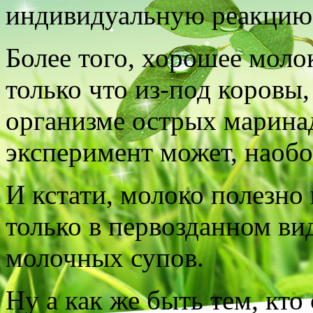
индивидуальную реакцию
Более того, хорошее моло
только что из-под коровы,
организме острых марина
эксперимент может, наобор
И кстати, молоко полезно
только в первозданном вид
молочных супов.
Ну а как же быть тем, кто