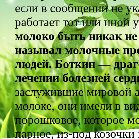
если в сообщении не ук
работает тот или иной
молоко быть никак не
называл молочные пр
людей. Боткин — дра
лечении болезней серд
заслужившие мировой ав
молоке, они имели в ви
порошковое, которое мо
парное, из-под козочк