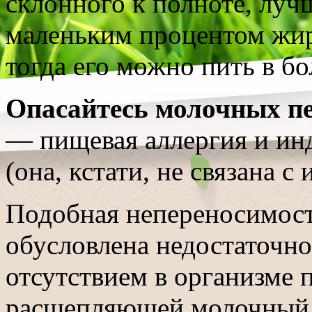
склонного к полноте, луч
маленьким процентом жир
тогда его можно пить в б
Опасайтесь молочных п
— пищевая аллергия и ин
(она, кстати, не связана с
Подобная непереносимост
обусловлена недостаточн
отсутствием в организме 
расщепляющей молочный с