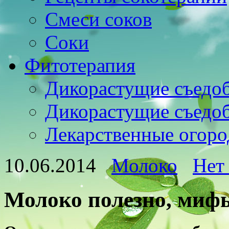
Смеси соков
Соки
Фитотерапия
Дикорастущие съедо
Дикорастущие съедо
Лекарственные огоро
10.06.2014
Молоко
Нет
Молоко полезно, мифы