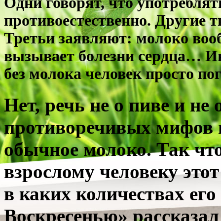
Одни говорят, что употреблят
противоестественно. Другие т
Третьи заявляют: молоко воо
вызывает болезни сердца… Ин
без молока человек просто пог
Нет, речь не о пиве и не
противоречивых мифов 
обычное молоко. Так что
взрослому человеку этот
в каких количествах ег
Воскресенью» рассказал