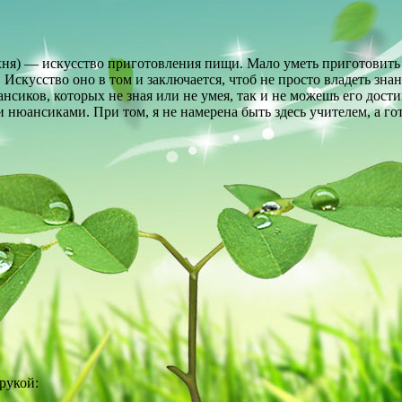
ня) — искусство приготовления пищи. Мало уметь приготовить п
. Искусство оно в том и заключается, чтоб не просто владеть зна
нсиков, которых не зная или не умея, так и не можешь его дос
ансиками. При том, я не намерена быть здесь учителем, а готов
ы
*
рукой: