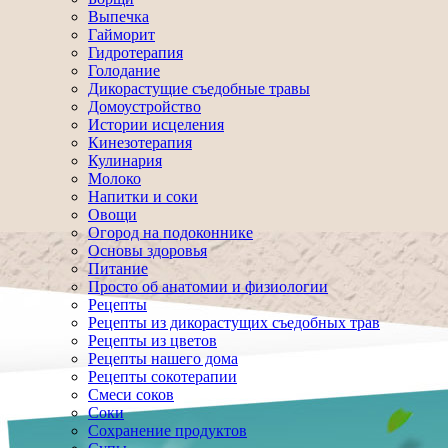
Выпечка
Гайморит
Гидротерапия
Голодание
Дикорастущие съедобные травы
Домоустройство
Истории исцеления
Кинезотерапия
Кулинария
Молоко
Напитки и соки
Овощи
Огород на подоконнике
Основы здоровья
Питание
Просто об анатомии и физиологии
Рецепты
Рецепты из дикорастущих съедобных трав
Рецепты из цветов
Рецепты нашего дома
Рецепты сокотерапии
Смеси соков
Соки
Сохранение продуктов