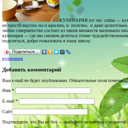
КУЛИНАРИЯ (от лат. culina — кух
не просто вкусно, но и красиво, и полезно, и даже целительно
любое совершенство состоит из таким множеств маленьких нюа
кулинария — где мы сможем делиться этими чудодейственными ню
поделиться, добро пожаловать в нашу школу.
Поделиться…
кулинария
Добавить комментарий
Ваш e-mail не будет опубликован. Обязательные поля помечен
Имя
*
E-mail
*
Сайт
Подтвердите, что Вы не бот — выберите человечка с поднятой 