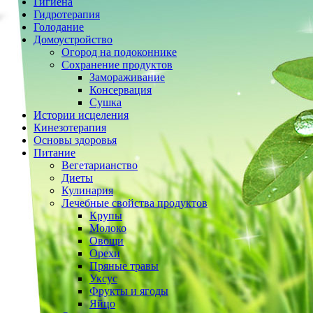
Гигиена
Гидротерапия
Голодание
Домоустройство
Огород на подоконнике
Сохранение продуктов
Замораживание
Консервация
Сушка
Истории исцеления
Кинезотерапия
Основы здоровья
Питание
Вегетарианство
Диеты
Кулинария
Лечебные свойства продуктов
Крупы
Молоко
Овощи
Орехи
Пряные травы
Уксус
Фрукты и ягоды
Яйцо