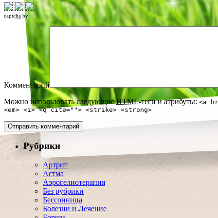
captcha
by
Комментарий
Можно использовать следующие
HTML
-теги и атрибуты:
<a h
<em> <i> <q cite=""> <strike> <strong>
Рубрики
Артрит
Астма
Аэрогелиотерапия
Без рубрики
Бессонница
Болезни и Лечение
Борщи