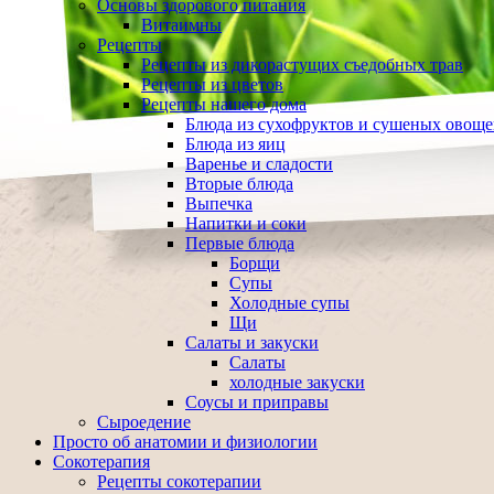
Основы здорового питания
Витаимны
Рецепты
Рецепты из дикорастущих съедобных трав
Рецепты из цветов
Рецепты нашего дома
Блюда из сухофруктов и сушеных овощ
Блюда из яиц
Варенье и сладости
Вторые блюда
Выпечка
Напитки и соки
Первые блюда
Борщи
Супы
Холодные супы
Щи
Салаты и закуски
Салаты
холодные закуски
Соусы и приправы
Сыроедение
Просто об анатомии и физиологии
Сокотерапия
Рецепты сокотерапии