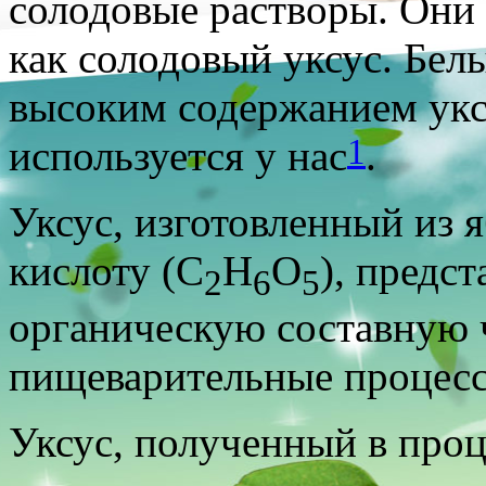
солодовые растворы. Они 
как солодовый уксус. Бел
высоким содержанием ук
1
используется у нас
.
Уксус, изготовленный из 
кислоту (С
Н
О
), предс
2
6
5
органическую составную 
пищеварительные процес
Уксус, полученный в проц