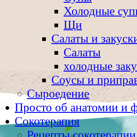
Холодные суп
Щи
Салаты и закуск
Салаты
холодные зак
Соусы и припра
Сыроедение
Просто об анатомии и 
Сокотерапия
Рецепты сокотерапии