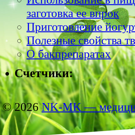
заготовка ее впрок
Приготовление йогур
Полезные свойства т
О бакпрепаратах
Счетчики:
© 2026
NK-MK — медицин