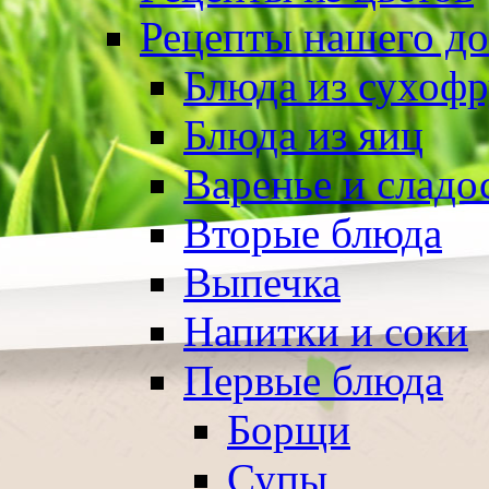
Рецепты нашего д
Блюда из сухоф
Блюда из яиц
Варенье и сладо
Вторые блюда
Выпечка
Напитки и соки
Первые блюда
Борщи
Супы