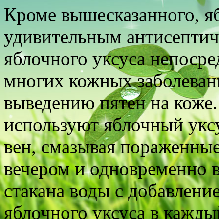
Кроме вышесказанного, я
удивительным антисептич
яблочного уксуса непосре
многих кожных заболевани
выведению пятен на коже
используют яблочный укс
вен, смазывая пораженные
вечером и одновременно 
стакана воды с добавлени
яблочного уксуса в каждый