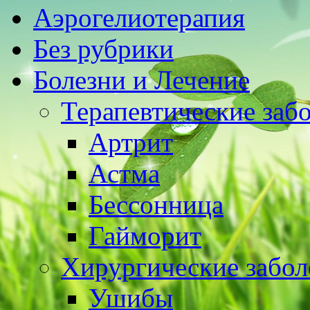
Аэрогелиотерапия
Без рубрики
Болезни и Лечение
Терапевтические заб
Артрит
Астма
Бессонница
Гайморит
Хирургические забол
Ушибы