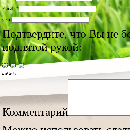
E-mail
*
Сайт
Подтвердите, что Вы не б
поднятой рукой:
captcha
by
Комментарий
Можно использовать сле