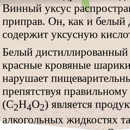
Винный уксус распростран
приправ. Он, как и белый
содержит уксусную кислот
Белый дистиллированный 
красные кровяные шарики
нарушает пищеварительны
препятствуя правильному
(С
Н
О
) является проду
2
4
2
алкогольных жидкостях та