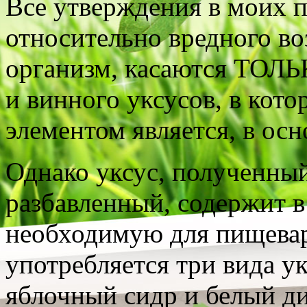
Все утверждения в моих 
относительно вредного в
организм, касаются ТОЛЬ
и винного уксусов, в кот
элементом является, в осн
Однако уксус, полученный
разбавленный, содержи
необходимую для пищева
употребляется три вида у
яблочный сидр и белый д