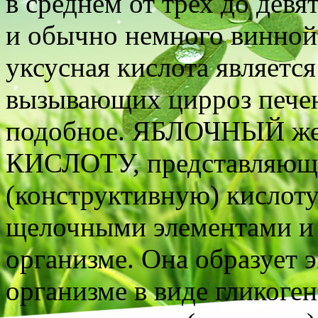
в среднем от трех до дев
и обычно немного винной 
уксусная кислота является
вызывающих цирроз печен
подобное. ЯБЛОЧНЫЙ ж
КИСЛОТУ, представляющ
(конструктивную) кислот
щелочными элементами и
организме. Она образует 
организме в виде гликоге