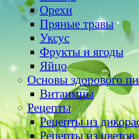
Орехи
Пряные травы
Уксус
Фрукты и ягоды
Яйцо
Основы здорового пи
Витаимны
Рецепты
Рецепты из дикора
Рецепты из цветов