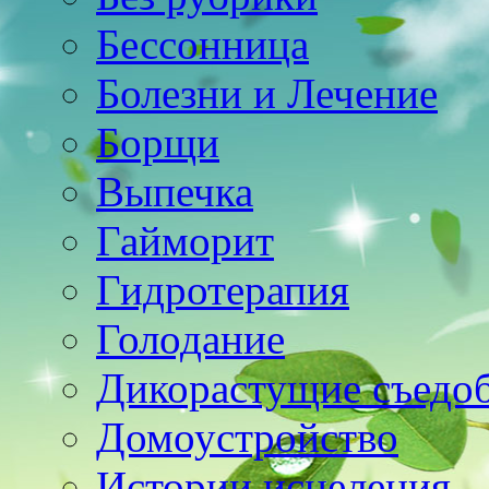
Бессонница
Болезни и Лечение
Борщи
Выпечка
Гайморит
Гидротерапия
Голодание
Дикорастущие съедо
Домоустройство
Истории исцеления