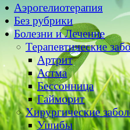
Аэрогелиотерапия
Без рубрики
Болезни и Лечение
Терапевтические заб
Артрит
Астма
Бессонница
Гайморит
Хирургические забол
Ушибы