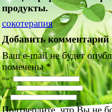
продукты.
сокотерапия
Добавить комментарий
Ваш e-mail не будет опуб
помечены
*
Имя
*
E-mail
*
Сайт
Подтвердите, что Вы не б