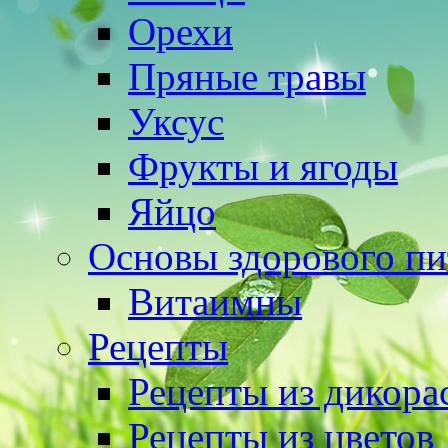
Орехи
Пряные травы
Уксус
Фрукты и ягоды
Яйцо
Основы здорового пи
Витаимны
Рецепты
Рецепты из дикора
Рецепты из цветов