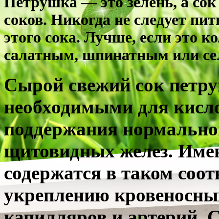
Петрушка — это зелень, а со
соков. Никогда не следует пи
этого сока. Лучше, если это 
салатным, шпинатным или се
Сырой свежий сок петру
необходимыми для кисло
поддержания нормально
щитовидных желез. Име
содержатся в таком соо
укреплению кровеносных
капилляров и артерий. 