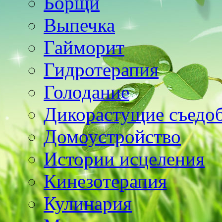
Борщи
Выпечка
Гайморит
Гидротерапия
Голодание
Дикорастущие съедо
Домоустройство
Истории исцеления
Кинезотерапия
Кулинария