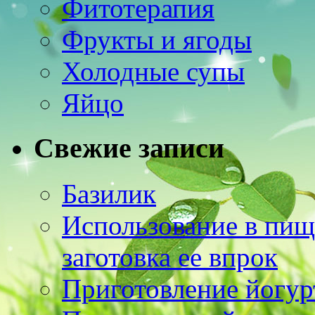
Фитотерапия
Фрукты и ягоды
Холодные супы
Яйцо
Свежие записи
Базилик
Использование в пищ
заготовка ее впрок
Приготовление йогур