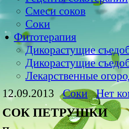
Смеси соков
Соки
Фитотерапия
Дикорастущие съедо
Дикорастущие съедо
Лекарственные огоро
12.09.2013
Соки
Нет к
СОК ПЕТРУШКИ