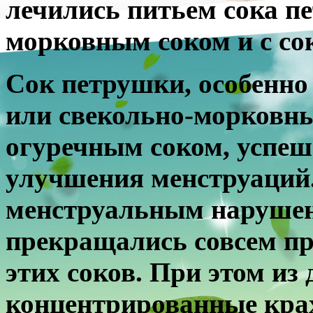
лечились питьем сока п
морковным соком и с сок
Сок петрушки, особенно
или свекольно-морковны
огуречным соком, успеш
улучшения менструаций
менструальным нарушен
прекращались совсем п
этих соков. При этом из
концентрированные кра