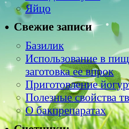
Яйцо
Свежие записи
Базилик
Использование в пищ
заготовка ее впрок
Приготовление йогур
Полезные свойства т
О бакпрепаратах
Счетчики: