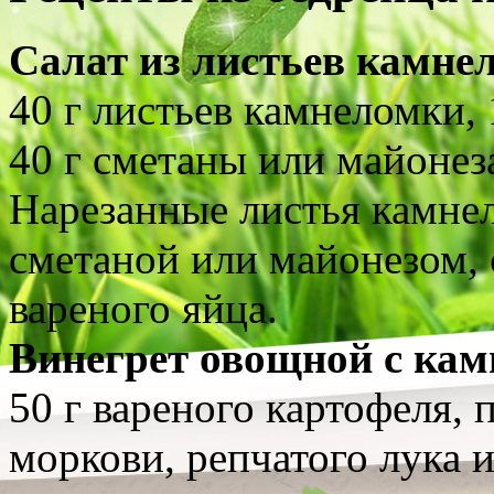
Салат из листьев камне
40 г листьев камнеломки, 1
40 г сметаны или майонеза
Нарезанные листья камнел
сметаной или майонезом,
вареного яйца.
Винегрет овощной с ка
50 г вареного картофеля, 
моркови, репчатого лука 