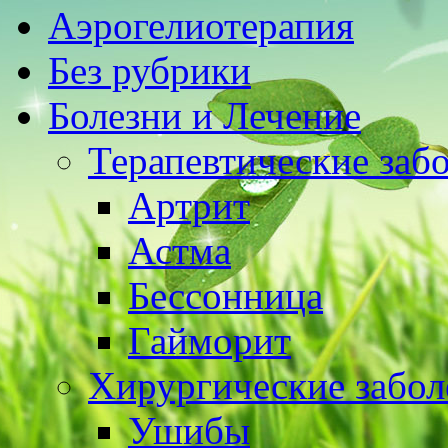
Аэрогелиотерапия
Без рубрики
Болезни и Лечение
Терапевтические заб
Артрит
Астма
Бессонница
Гайморит
Хирургические забол
Ушибы