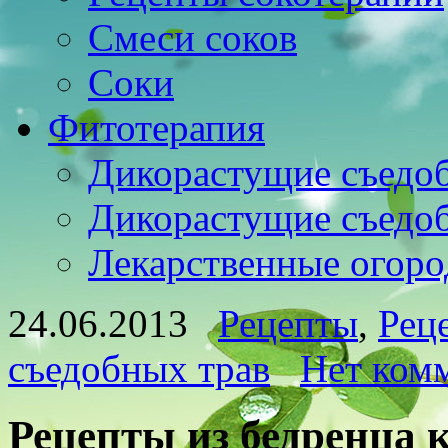
Смеси соков
Соки
Фитотерапия
Дикорастущие съедо
Дикорастущие съедо
Лекарственные огоро
24.06.2013
Рецепты
,
Рец
съедобных трав
Нет ком
Рецепты из бедренца