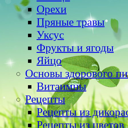
Орехи
Пряные травы
Уксус
Фрукты и ягоды
Яйцо
Основы здорового пи
Витаимны
Рецепты
Рецепты из дикора
Рецепты из цветов