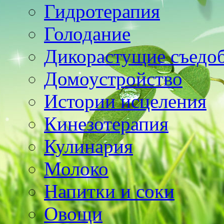
Гидротерапия
Голодание
Дикорастущие съедо
Домоустройство
Истории исцеления
Кинезотерапия
Кулинария
Молоко
Напитки и соки
Овощи