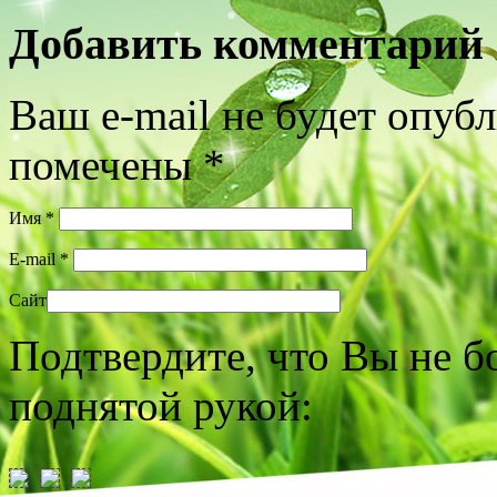
Добавить комментарий
Ваш e-mail не будет опуб
помечены
*
Имя
*
E-mail
*
Сайт
Подтвердите, что Вы не б
поднятой рукой: