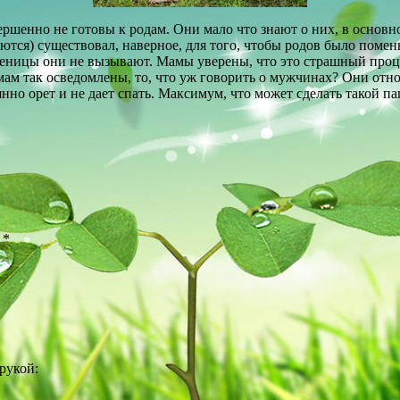
ршенно не готовы к родам. Они мало что знают о них, в основн
аются) существовал, наверное, для того, чтобы родов было помен
еницы они не вызывают. Мамы уверены, что это страшный процес
мам так осведомлены, то, что уж говорить о мужчинах?
Они отно
янно орет и не дает спать. Максимум, что может сделать такой п
ы
*
рукой: