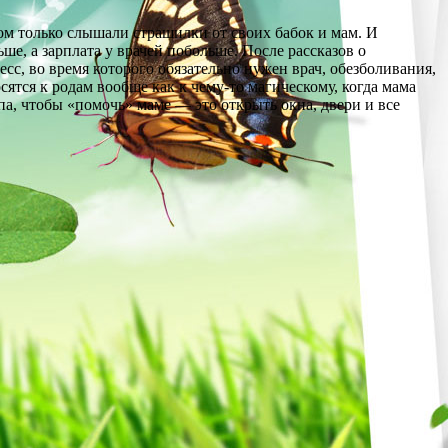
ом только слышали страшилки от своих бабок и мам. И
ьше, а зарплата у врачей побольше. После рассказов о
с, во время которого обязательно нужен врач, обезболивания,
сятся к родам вообще как к чему-то магическому, когда мама
апа, чтобы «помочь» маме — это открыть окна, двери и все