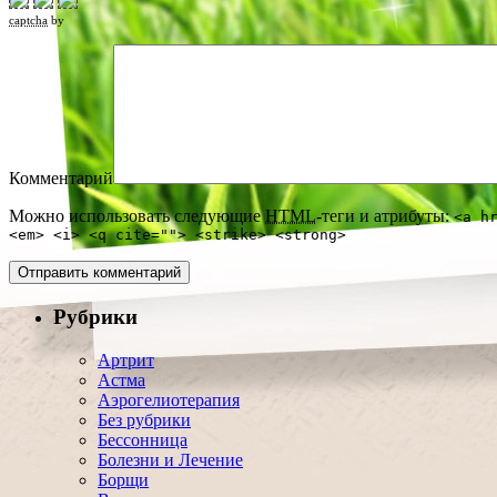
captcha
by
Комментарий
Можно использовать следующие
HTML
-теги и атрибуты:
<a h
<em> <i> <q cite=""> <strike> <strong>
Рубрики
Артрит
Астма
Аэрогелиотерапия
Без рубрики
Бессонница
Болезни и Лечение
Борщи