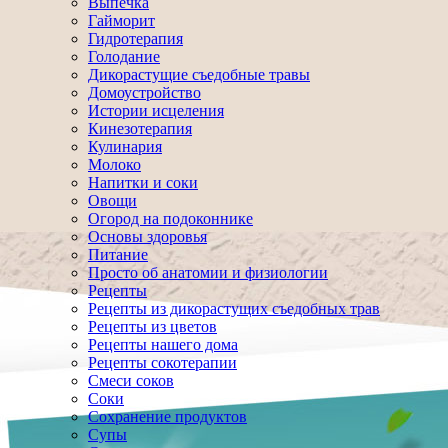
Выпечка
Гайморит
Гидротерапия
Голодание
Дикорастущие съедобные травы
Домоустройство
Истории исцеления
Кинезотерапия
Кулинария
Молоко
Напитки и соки
Овощи
Огород на подоконнике
Основы здоровья
Питание
Просто об анатомии и физиологии
Рецепты
Рецепты из дикорастущих съедобных трав
Рецепты из цветов
Рецепты нашего дома
Рецепты сокотерапии
Смеси соков
Соки
Сохранение продуктов
Супы