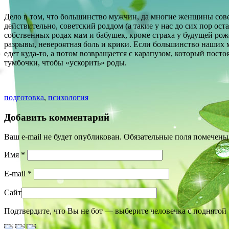
Дело в том, что большинство мужчин, да многие женщины сове
действительно, советский роддом (а такие у нас до сих пор ост
собственных родах мам и бабушек, кроме страха у будущей рож
разрывы, невероятная боль и крики. Если большинство наших 
едет куда-то, а потом возвращается с карапузом, который посто
тумбочки, чтобы «ускорить» роды.
подготовка
,
психология
Добавить комментарий
Ваш e-mail не будет опубликован. Обязательные поля помечен
Имя
*
E-mail
*
Сайт
Подтвердите, что Вы не бот — выберите человечка с поднятой 