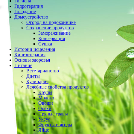
Гигиена
Гидротерапия
Голодание
Домоустройство
Огород на подоконнике
Сохранение продуктов
Замораживание
Консервация
Сушка
Истории исцеления
Кинезотерапия
Основы здоровья
Питание
Вегетарианство
Диеты
Кулинария
Лечебные свойства продуктов
Крупы
Молоко
Овощи
Орехи
Пряные травы
Уксус
Фрукты и ягоды
Яйцо