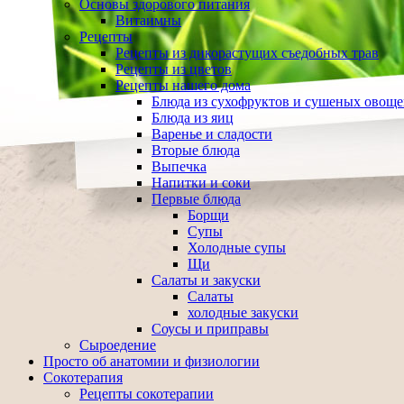
Основы здорового питания
Витаимны
Рецепты
Рецепты из дикорастущих съедобных трав
Рецепты из цветов
Рецепты нашего дома
Блюда из сухофруктов и сушеных овощ
Блюда из яиц
Варенье и сладости
Вторые блюда
Выпечка
Напитки и соки
Первые блюда
Борщи
Супы
Холодные супы
Щи
Салаты и закуски
Салаты
холодные закуски
Соусы и приправы
Сыроедение
Просто об анатомии и физиологии
Сокотерапия
Рецепты сокотерапии