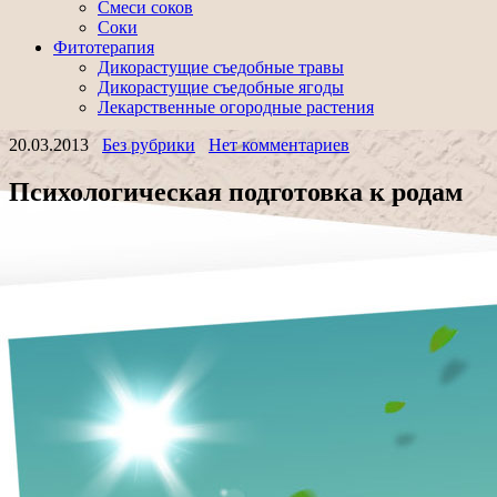
Смеси соков
Соки
Фитотерапия
Дикорастущие съедобные травы
Дикорастущие съедобные ягоды
Лекарственные огородные растения
20.03.2013
Без рубрики
Нет комментариев
Психологическая подготовка к родам