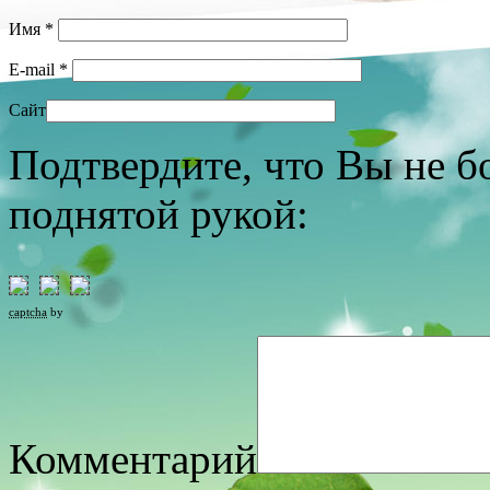
Имя
*
E-mail
*
Сайт
Подтвердите, что Вы не б
поднятой рукой:
captcha
by
Комментарий