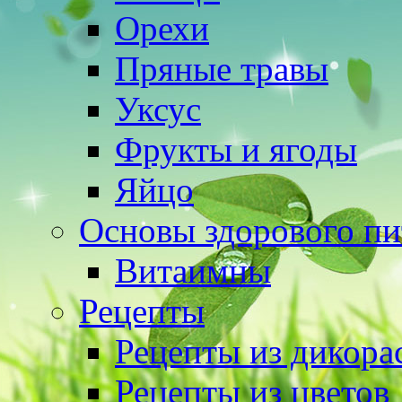
Орехи
Пряные травы
Уксус
Фрукты и ягоды
Яйцо
Основы здорового пи
Витаимны
Рецепты
Рецепты из дикора
Рецепты из цветов