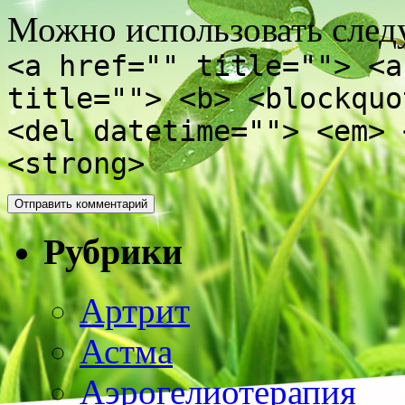
Можно использовать сле
<a href="" title=""> <a
title=""> <b> <blockquo
<del datetime=""> <em> 
<strong>
Рубрики
Артрит
Астма
Аэрогелиотерапия