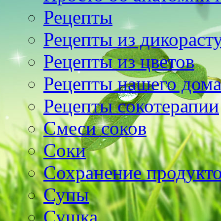
Рецепты
Рецепты из дикораст
Рецепты из цветов
Рецепты нашего дом
Рецепты сокотерапии
Смеси соков
Соки
Сохранение продукт
Супы
Сушка