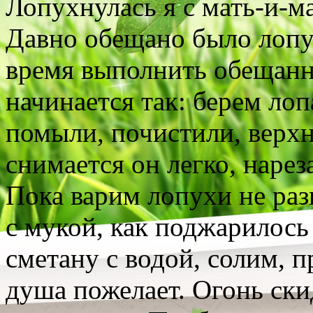
Лопухнулась я с мать-и-м
Давно обещано было лопух
время выполнить обещанн
начинается так: берем лоп
помыли, почистили, верхн
снимается он легко, нарез
Пока варим лопухи не раз
с мукой, как поджарилось
сметану с водой, солим, п
душа пожелает. Огонь ски