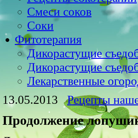
Смеси соков
Соки
Фитотерапия
Дикорастущие съедо
Дикорастущие съедо
Лекарственные огоро
13.05.2013
Рецепты наше
Продолжение лопушин