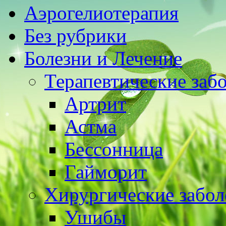
Аэрогелиотерапия
Без рубрики
Болезни и Лечение
Терапевтические заб
Артрит
Астма
Бессонница
Гайморит
Хирургические забол
Ушибы