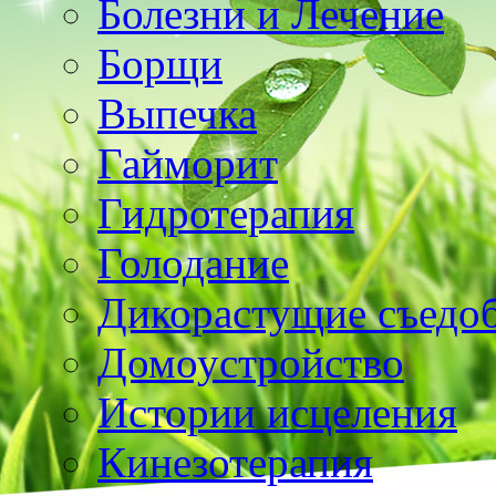
Болезни и Лечение
Борщи
Выпечка
Гайморит
Гидротерапия
Голодание
Дикорастущие съедо
Домоустройство
Истории исцеления
Кинезотерапия