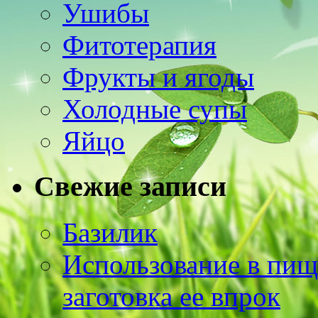
Ушибы
Фитотерапия
Фрукты и ягоды
Холодные супы
Яйцо
Свежие записи
Базилик
Использование в пищ
заготовка ее впрок