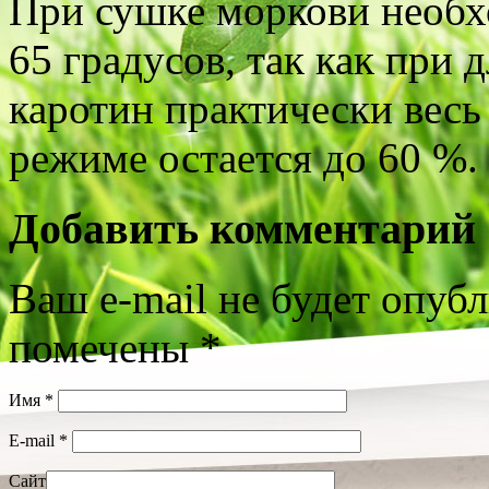
При сушке моркови необх
65 градусов, так как при
каротин практически весь
режиме остается до 60 %.
Добавить комментарий
Ваш e-mail не будет опуб
помечены
*
Имя
*
E-mail
*
Сайт