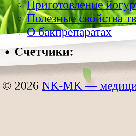
Приготовление йогур
Полезные свойства т
О бакпрепаратах
Счетчики:
© 2026
NK-MK — медицин