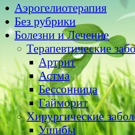
Аэрогелиотерапия
Без рубрики
Болезни и Лечение
Терапевтические заб
Артрит
Астма
Бессонница
Гайморит
Хирургические забол
Ушибы