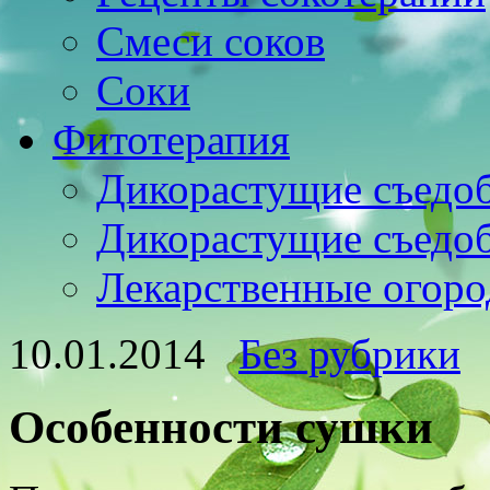
Смеси соков
Соки
Фитотерапия
Дикорастущие съедо
Дикорастущие съедо
Лекарственные огоро
10.01.2014
Без рубрики
Особенности сушки