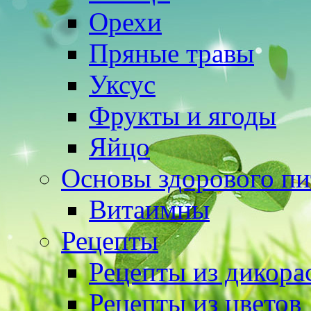
Орехи
Пряные травы
Уксус
Фрукты и ягоды
Яйцо
Основы здорового пи
Витаимны
Рецепты
Рецепты из дикора
Рецепты из цветов