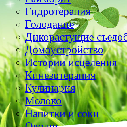
Гидротерапия
Голодание
Дикорастущие съедо
Домоустройство
Истории исцеления
Кинезотерапия
Кулинария
Молоко
Напитки и соки
Овощи