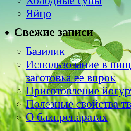
Холодные супы
Яйцо
Свежие записи
Базилик
Использование в пищ
заготовка ее впрок
Приготовление йогур
Полезные свойства т
О бакпрепаратах