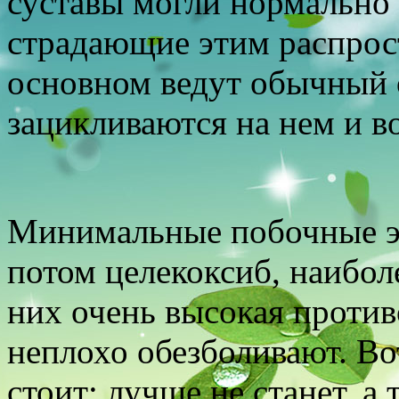
суставы могли нормально 
страдающие этим распрос
основном ведут обычный о
зацикливаются на нем и в
Минимальные побочные э
потом целекоксиб, наибол
них очень высокая против
неплохо обезболивают. Во
стоит: лучше не станет, а 