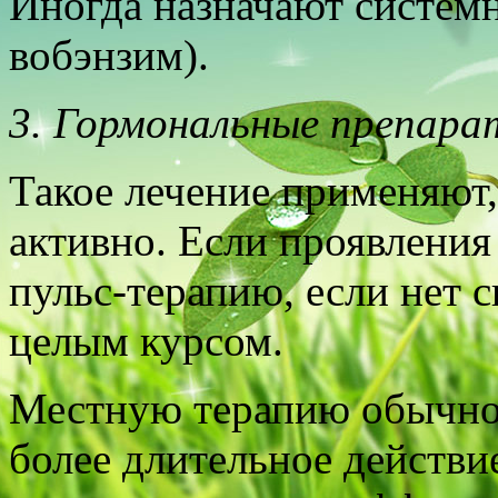
Иногда назначают систем
вобэнзим).
3. Гормональные препара
Такое лечение применяют,
активно. Если проявления
пульс-терапию, если нет 
целым курсом.
Местную терапию обычно 
более длительное действи