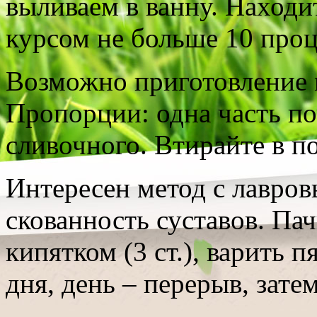
выливаем в ванну. Находи
курсом не больше 10 проц
Возможно приготовление м
Пропорции: одна часть по
сливочного. Втирайте в п
Интересен метод с лавров
скованность суставов. Па
кипятком (3 ст.), варить 
дня, день – перерыв, зате