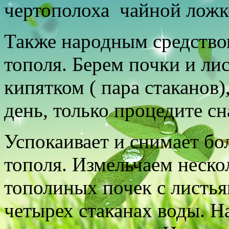
чертополоха чайной ложкой
Также народным средством
тополя. Берем почки и лис
кипятком ( пара стаканов)
день, только процедите сн
Успокаивает и снимает б
тополя. Измельчаем неско
тополиных почек с листья
четырех стаканах воды. Н