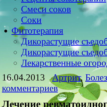
Смеси соков
Соки
Фитотерапия
Дикорастущие съедо
Дикорастущие съедо
Лекарственные огоро
16.04.2013
Артрит
,
Боле
комментариев
Лечение ревматоидног