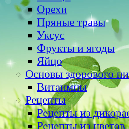
Орехи
Пряные травы
Уксус
Фрукты и ягоды
Яйцо
Основы здорового пи
Витаимны
Рецепты
Рецепты из дикора
Рецепты из цветов