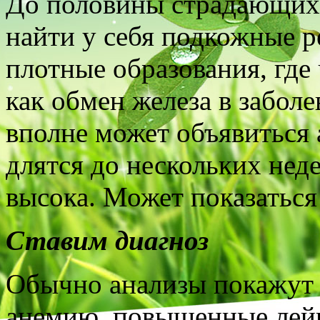
До половины страдающих 
найти у себя подкожные р
плотные образования, где 
как обмен железа в забол
вполне может объявиться
длятся до нескольких неде
высока. Может показаться 
Ставим диагноз
Обычно анализы покажут 
анемию, повышенные лейк