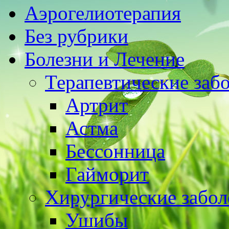
Аэрогелиотерапия
Без рубрики
Болезни и Лечение
Терапевтические заб
Артрит
Астма
Бессонница
Гайморит
Хирургические забол
Ушибы