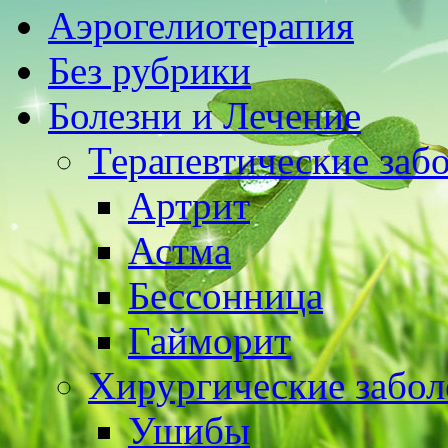
Аэрогелиотерапия
Без рубрики
Болезни и Лечение
Терапевтические заб
Артрит
Астма
Бессонница
Гайморит
Хирургические забол
Ушибы