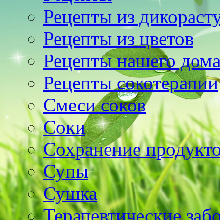
Рецепты из дикораст
Рецепты из цветов
Рецепты нашего дом
Рецепты сокотерапии
Смеси соков
Соки
Сохранение продукт
Супы
Сушка
Терапевтические заб