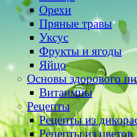
Орехи
Пряные травы
Уксус
Фрукты и ягоды
Яйцо
Основы здорового пи
Витаимны
Рецепты
Рецепты из дикора
Рецепты из цветов