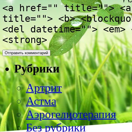
<a href="" title=""> <a
title=""> <b> <blockquo
<del datetime=""> <em> 
<strong>
Рубрики
Артрит
Астма
Аэрогелиотерапия
Без рубрики