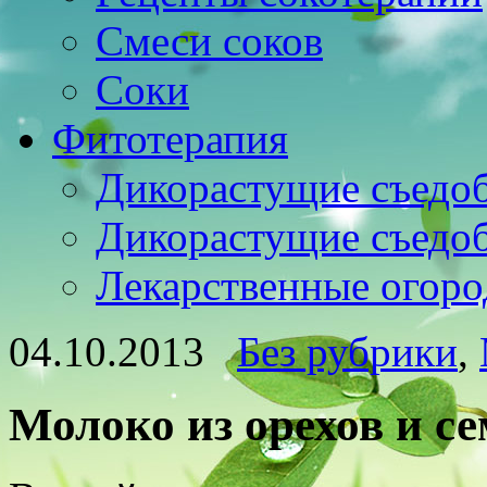
Смеси соков
Соки
Фитотерапия
Дикорастущие съедо
Дикорастущие съедо
Лекарственные огоро
04.10.2013
Без рубрики
,
Молоко из орехов и с