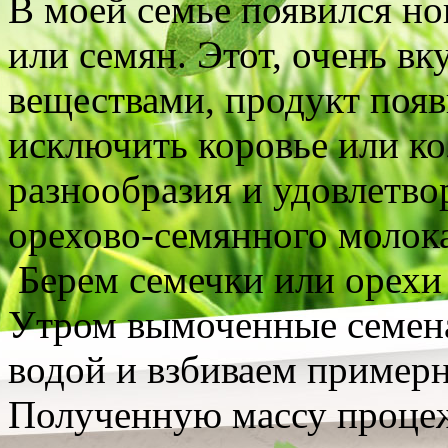
В моей семье появился но
или семян. Этот, очень в
веществами, продукт появ
исключить коровье или ко
разнообразия и удовлетво
орехово-семянного молока
Берем семечки или орехи 
Утром вымоченные семена
водой и взбиваем примерн
Полученную массу проце