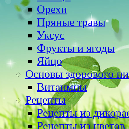
Орехи
Пряные травы
Уксус
Фрукты и ягоды
Яйцо
Основы здорового пи
Витаимны
Рецепты
Рецепты из дикора
Рецепты из цветов