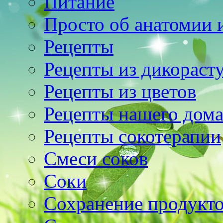
Питание
Просто об анатомии 
Рецепты
Рецепты из дикораст
Рецепты из цветов
Рецепты нашего дом
Рецепты сокотерапии
Смеси соков
Соки
Сохранение продукт