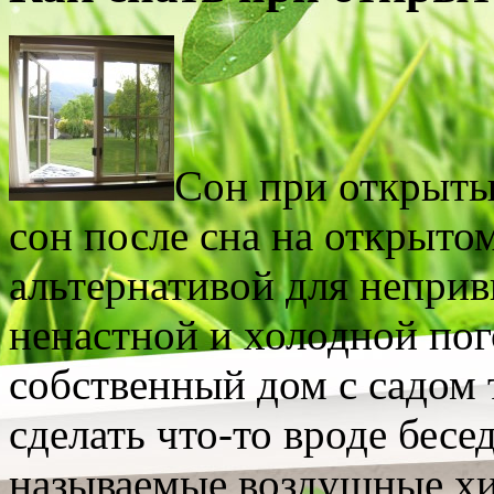
Сон при открыты
сон после сна на открыто
альтернативой для непри
ненастной и холодной пог
собственный дом с садом 
сделать что-то вроде бесе
называемые воздушные хи