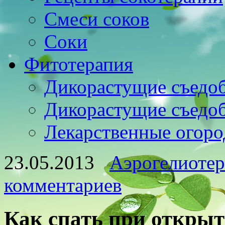
Смеси соков
Соки
Фитотерапия
Дикорастущие съедо
Дикорастущие съедо
Лекарственные огоро
23.05.2013
Аэрогелиотер
комментариев
Как спать при откры