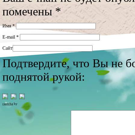
помечены
*
Имя
*
E-mail
*
Сайт
Подтвердите, что Вы не б
поднятой рукой:
captcha
by