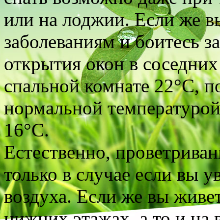
или на лоджии. Если же 
заболеваниям и боитесь за
открытия окон в соседних
спальной комнате 22°С, п
нормальной температурой 
16°С.
Естественно, проветрива
только в случае если вы 
воздуха. Если же вы живет
нижних этажах, а то и на