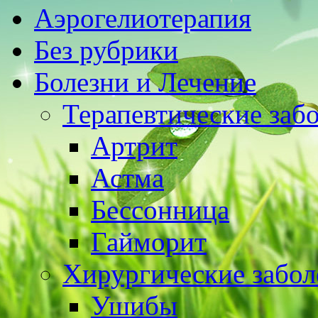
Аэрогелиотерапия
Без рубрики
Болезни и Лечение
Терапевтические заб
Артрит
Астма
Бессонница
Гайморит
Хирургические забол
Ушибы