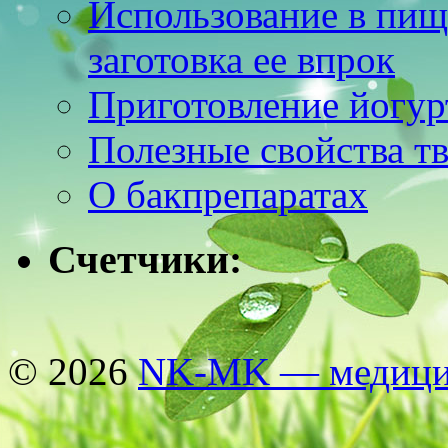
Использование в пищ
заготовка ее впрок
Приготовление йогур
Полезные свойства т
О бакпрепаратах
Счетчики:
© 2026
NK-MK — медицин